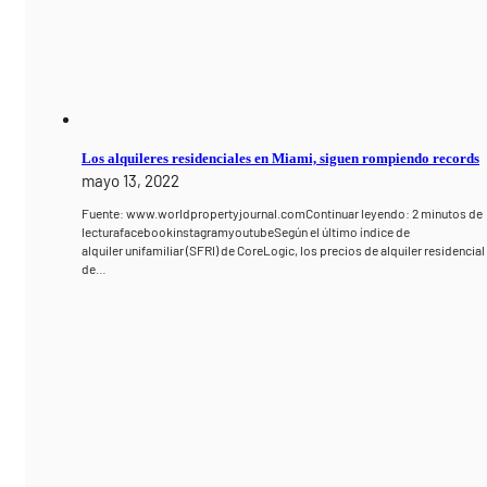
Los alquileres residenciales en Miami, siguen rompiendo records
mayo 13, 2022
Fuente: www.worldpropertyjournal.comContinuar leyendo: 2 minutos de
lecturafacebookinstagramyoutubeSegún el último índice de
alquiler unifamiliar (SFRI) de CoreLogic, los precios de alquiler residencial
de…