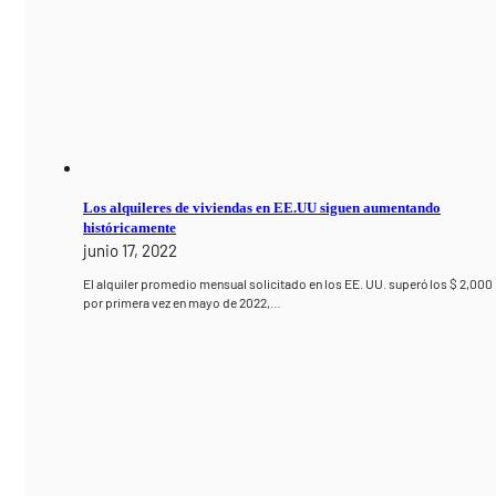
Los alquileres de viviendas en EE.UU siguen aumentando
históricamente
junio 17, 2022
El alquiler promedio mensual solicitado en los EE. UU. superó los $ 2,000
por primera vez en mayo de 2022,…