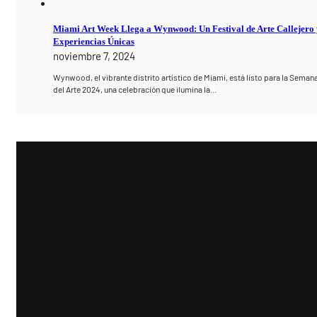
Miami Art Week Llega a Wynwood: Un Festival de Arte Callejero
Experiencias Únicas
noviembre 7, 2024
Wynwood, el vibrante distrito artístico de Miami, está listo para la Seman
del Arte 2024, una celebración que ilumina la…