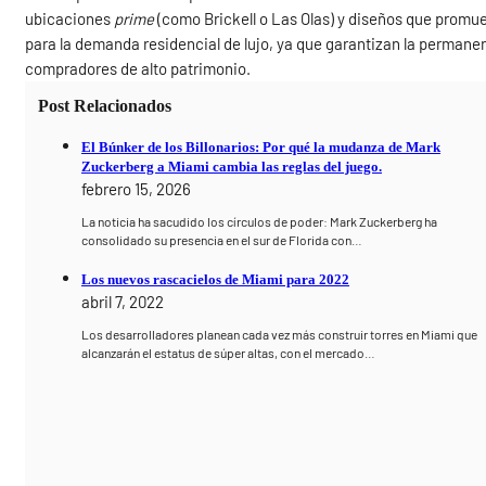
ubicaciones
prime
(como Brickell o Las Olas) y diseños que promue
para la demanda residencial de lujo, ya que garantizan la permanen
compradores de alto patrimonio.
Post Relacionados
El Búnker de los Billonarios: Por qué la mudanza de Mark
Zuckerberg a Miami cambia las reglas del juego.
febrero 15, 2026
La noticia ha sacudido los círculos de poder: Mark Zuckerberg ha
consolidado su presencia en el sur de Florida con…
Los nuevos rascacielos de Miami para 2022
abril 7, 2022
Los desarrolladores planean cada vez más construir torres en Miami que
alcanzarán el estatus de súper altas, con el mercado…