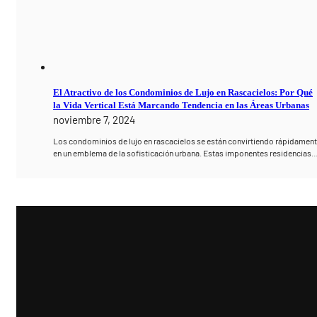
El Atractivo de los Condominios de Lujo en Rascacielos: Por Qué
la Vida Vertical Está Marcando Tendencia en las Áreas Urbanas
noviembre 7, 2024
Los condominios de lujo en rascacielos se están convirtiendo rápidamen
en un emblema de la sofisticación urbana. Estas imponentes residencias