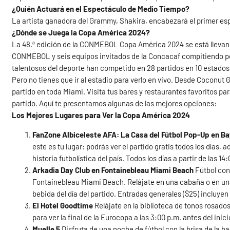
¿Quién Actuará en el Espectáculo de Medio Tiempo?
La artista ganadora del Grammy, Shakira, encabezará el primer e
¿Dónde se Juega la Copa América 2024?
La 48.ª edición de la CONMEBOL Copa América 2024 se está llevand
CONMEBOL y seis equipos invitados de la Concacaf compitiendo por 
talentosos del deporte han competido en 28 partidos en 10 estados.
Pero no tienes que ir al estadio para verlo en vivo. Desde Coconut 
partido en toda Miami. Visita tus bares y restaurantes favoritos para
partido. Aquí te presentamos algunas de las mejores opciones:
Los Mejores Lugares para Ver la Copa América 2024
FanZone Albiceleste AFA: La Casa del Fútbol Pop-Up en B
este es tu lugar: podrás ver el partido gratis todos los días,
historia futbolística del país. Todos los días a partir de las 14
Arkadia Day Club en Fontainebleau Miami Beach
Fútbol con 
Fontainebleau Miami Beach. Relájate en una cabaña o en una
bebida del día del partido. Entradas generales ($25) incluyen
El Hotel Goodtime
Relájate en la biblioteca de tonos rosado
para ver la final de la Eurocopa a las 3:00 p.m. antes del inici
Muelle 5
Disfruta de una noche de fútbol con la brisa de la b