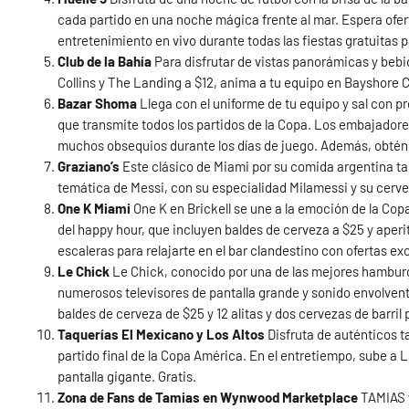
cada partido en una noche mágica frente al mar. Espera ofer
entretenimiento en vivo durante todas las fiestas gratuitas 
Club de la Bahía
Para disfrutar de vistas panorámicas y beb
Collins y The Landing a $12, anima a tu equipo en Bayshore C
Bazar Shoma
Llega con el uniforme de tu equipo y sal con p
que transmite todos los partidos de la Copa. Los embajadore
muchos obsequios durante los días de juego. Además, obtén b
Graziano’s
Este clásico de Miami por su comida argentina t
temática de Messi, con su especialidad Milamessi y su cerve
One K Miami
One K en Brickell se une a la emoción de la Copa
del happy hour, que incluyen baldes de cerveza a $25 y aperitiv
escaleras para relajarte en el bar clandestino con ofertas ex
Le Chick
Le Chick, conocido por una de las mejores hamburg
numerosos televisores de pantalla grande y sonido envolvente
baldes de cerveza de $25 y 12 alitas y dos cervezas de barril 
Taquerías El Mexicano y Los Altos
Disfruta de auténticos t
partido final de la Copa América. En el entretiempo, sube a 
pantalla gigante. Gratis.
Zona de Fans de Tamias en Wynwood Marketplace
TAMIAS 