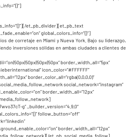
info=”{}”]
s_info=”{}”][/et_pb_divider][et_pb_text
l_fade_enable=”on” global_colors_info=”{}”]
ios de corretaje en Miami y Nueva York. Bajo su liderazgo,
ciendo inversiones sólidas en ambas ciudades a clientes de
dii=”on|50px|50px|50px|50px” border_width_all=”5px”
ieberinternational” icon_color=”#FFFFFF”
all=”12px” border_color_all=”rgba(0,0,0,0)”
social_media_follow_network social_network=”instagram”
_enable_color=”on” border_width_all=”12px”
l_media_follow_network]
vo37cT-g” _builder_version=”4.9.0″
_colors_info=”{}” follow_button=”off”
=”linkedin”
kground_enable_color=”on” border_width_all=”12px”
_media_follow_network][/et_pb_social_media_follow]