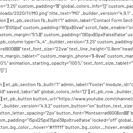
=”3.25″ custom_padding=”|||” global_colors_info=”{}” custom_pa
oads/2020/11/MO.png” title_text=”MO” _builder_version=”4.9.1″ _
][et_pb_section fb_built=”1″ admin_label=”Contact Form Sectio
||100px|” custom_padding=”80px||0vw|” scroll_fade_enable=”on”
stom_margin=”5%|||” custom_padding=”0|0px||0px|false|false” u
b_column type=”4_4″ _builder_version=”3.25″ custom_padding=”||
800|||||||” text_font_size=”22vw” text_line_height=”0.8em” header_f
om_margin_tablet=”” custom_margin_phone=”||-8vw|” custom_marg
10%” animation_starting_opacity=”100%” text_font_size_tablet=”
{}”]
[et_pb_section fb_built=”1″ admin_label=”Footer” module_id=”c
9″ saved_tabs=”all” global_colors_info=”{}”][et_pb_row _builder_
=”{}”][et_pb_button button_url=”https://www.youtube.com/cha
builder_version=”4.9.2″ custom_button=”on” button_text_size=”
ton_letter_spacing=”2px” button_font=”Montserrat|600||on||||
tom_padding=”15px|25px|15px|38px|true|false” locked=”off” glob
_bg_color__hover=”#ffffff” button_bg_color__hover_enabled