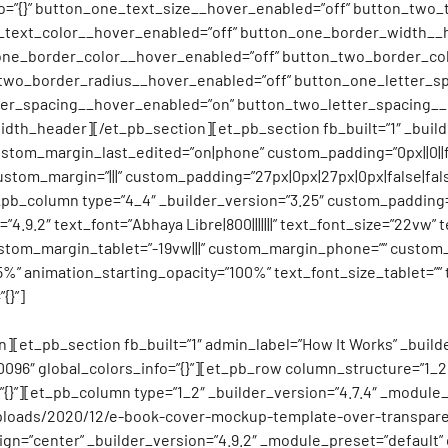
o=”{}” button_one_text_size__hover_enabled=”off” button_two_
_text_color__hover_enabled=”off” button_one_border_width__h
ne_border_color__hover_enabled=”off” button_two_border_col
two_border_radius__hover_enabled=”off” button_one_letter_s
ter_spacing__hover_enabled=”on” button_two_letter_spacing__
th_header][/et_pb_section][et_pb_section fb_built=”1″ _builde
tom_margin_last_edited=”on|phone” custom_padding=”0px||0||fal
stom_margin=”|||” custom_padding=”27px|0px|27px|0px|false|fal
b_column type=”4_4″ _builder_version=”3.25″ custom_padding=”0p
9.2″ text_font=”Abhaya Libre|800|||||||” text_font_size=”22vw” tex
stom_margin_tablet=”-19vw|||” custom_margin_phone=”” custom_m
5%” animation_starting_opacity=”100%” text_font_size_tablet=””
{}”]
[et_pb_section fb_built=”1″ admin_label=”How It Works” _build
096″ global_colors_info=”{}”][et_pb_row column_structure=”1_2,
=”{}”][et_pb_column type=”1_2″ _builder_version=”4.7.4″ _module
uploads/2020/12/e-book-cover-mockup-template-over-transpare
=”center” _builder_version=”4.9.2″ _module_preset=”default” c