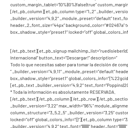
custom_margin_tablet=”|0%||0%|false|true” custom_margin_
[/et_pb_column][et_pb_column type=”1_2″ _builder_version
_builder_version=”4.9.2″ _module_preset=”default” text_font=
header_2_font_size=”44px” background_color=”#02467a” tex
box_shadow_style=”preset1″ locked=”off” global_color
GUíA GRATUITA
[/et_pb_text][et_pb_signup mailchimp_list=”ruedisieber
Internacional” button_text=”Descargar!” description=”
Todo lo que necesitas saber para tomar la decisión de com
” _builder_version=”4.9.11″ _module_preset=”default” header
box_shadow_style=”preset1″ global_colors_info=”{%22g
[et_pb_text _builder_version=”4.9.2″ text_font=”Poppins|200|
* Toda la información es absolutamente RESERVADA.
[/et_pb_text][/et_pb_column][/et_pb_row][/et_pb_section
_builder_version=”3.22″ max_width=”96%” module_alignment
column_structure=”3_5,2_5″ _builder_version=”3.25″ custom
locked=”off” global_colors_info=”{}”][et_pb_column type=”3
_builder_version=”4.9.2″ text_font=”||||||||” header_font=”||