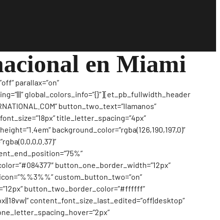
nacional en Miami
ff” parallax=”on”
”|||” global_colors_info=”{}”][et_pb_fullwidth_header
RNATIONAL.COM” button_two_text=”llamanos”
_font_size=”18px” title_letter_spacing=”4px”
e_height=”1.4em” background_color=”rgba(126,190,197,0)”
gba(0,0,0,0.37)”
ient_end_position=”75%”
color=”#084377″ button_one_border_width=”12px”
ne_icon=”%%3%%” custom_button_two=”on”
”12px” button_two_border_color=”#ffffff”
|18vw|” content_font_size_last_edited=”off|desktop”
one_letter_spacing_hover=”2px”