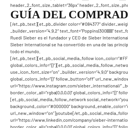
header_2_font_size_tablet=”36px” header_2_font_size_phon
GUÍA DEL COMPRA
[/et_pb_text][et_pb_divider color=”#084377″ divider_weigh
_builder_version=”4.9.2″ text_font=”Poppins|300|||||||” tex
Ruedi Sieber es el fundador y CEO de Sieber International
Sieber International se ha convertido en una de las princ
todo el mundo.
[/et_pb_text][et_pb_social_media_follow icon_color=”#FFFF
global_colors_info=”{}”][et_pb_social_media_follow_netw
use_icon_font_size=”on” _builder_version=”4.9.0″ backgro
global_colors_info=”{}” follow_button=”off” url_new_win
url=”https://www.instagram.com/sieber_international/” _
border_color_all=”rgba(0,0,0,0)” global_colors_info=”{}” 
[et_pb_social_media_follow_network social_network=”you
background_color=”#000000″ background_enable_color=”on” b
url_new_window=”on”]youtube[/et_pb_social_media_follo
url=”https://www.linkedin.com/company/sieber-internatio
border_color_all=”rgba(0,0,0,0)” global_colors_info=”{}” 