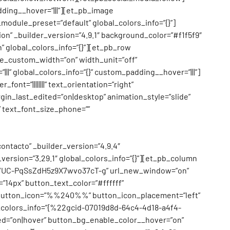
dding__hover=”|||”][et_pb_image
module_preset=”default” global_colors_info=”{}”]
n” _builder_version=”4.9.1″ background_color=”#f1f5f9″
 global_colors_info=”{}”][et_pb_row
se_custom_width=”on” width_unit=”off”
|” global_colors_info=”{}” custom_padding__hover=”|||”]
ont=”||||||||” text_orientation=”right”
in_last_edited=”on|desktop” animation_style=”slide”
” text_font_size_phone=””
ontacto” _builder_version=”4.9.4″
version=”3.29.1″ global_colors_info=”{}”][et_pb_column
nnel/UC-PqSsZdH5z9X7wvo37cT-g” url_new_window=”on”
14px” button_text_color=”#ffffff”
|” button_icon=”%%240%%” button_icon_placement=”left”
al_colors_info=”{%22gcid-07019d8d-64c4-4d18-a4f4-
=”on|hover” button_bg_enable_color__hover=”on”