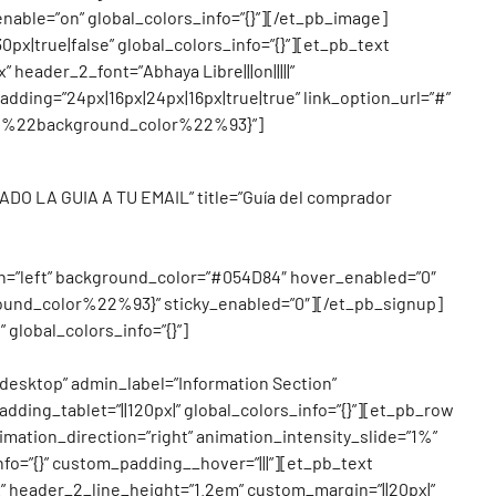
able=”on” global_colors_info=”{}”][/et_pb_image]
x|true|false” global_colors_info=”{}”][et_pb_text
” header_2_font=”Abhaya Libre|||on|||||”
dding=”24px|16px|24px|16px|true|true” link_option_url=”#”
%91%22background_color%22%93}”]
DO LA GUIA A TU EMAIL” title=”Guía del comprador
align=”left” background_color=”#054D84″ hover_enabled=”0″
und_color%22%93}” sticky_enabled=”0″][/et_pb_signup]
” global_colors_info=”{}”]
desktop” admin_label=”Information Section”
ding_tablet=”||120px|” global_colors_info=”{}”][et_pb_row
imation_direction=”right” animation_intensity_slide=”1%”
nfo=”{}” custom_padding__hover=”|||”][et_pb_text
”56px” header_2_line_height=”1.2em” custom_margin=”||20px|”