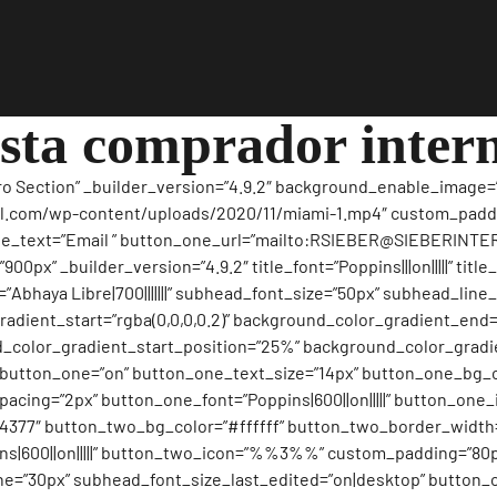
ista comprador inter
ro Section” _builder_version=”4.9.2″ background_enable_image=”o
.com/wp-content/uploads/2020/11/miami-1.mp4″ custom_padding=
ne_text=”Email ” button_one_url=”mailto:RSIEBER@SIEBERINTE
px” _builder_version=”4.9.2″ title_font=”Poppins|||on|||||” title
ont=”Abhaya Libre|700|||||||” subhead_font_size=”50px” subhead_lin
ient_start=”rgba(0,0,0,0.2)” background_color_gradient_end=”r
_color_gradient_start_position=”25%” background_color_grad
button_one=”on” button_one_text_size=”14px” button_one_bg_
acing=”2px” button_one_font=”Poppins|600||on|||||” button_o
4377″ button_two_bg_color=”#ffffff” button_two_border_width=
s|600||on|||||” button_two_icon=”%%3%%” custom_padding=”80px|
e=”30px” subhead_font_size_last_edited=”on|desktop” button_