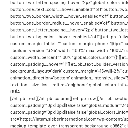
button_two_letter_spacing_hover=”2px” global_colors_inf
button_one_text_color__hover_enabled=”off” button_two
button_two_border_width__hover_enabled=”off” button_o
button_one_border_radius__hover_enabled=”off” button_
button_one_letter_spacing__hover=”2px” button_two_let
button_two_bg_color__hover_enabled=”off”][/et_pb_fullwid
custom_margin_tablet=”” custom_margin_phone=”||0px|” cus
_builder_version=”3.25″ width=”100%” max_width=”100%” cu
custom_width_percent=”100%” global_colors_info=”{}”][et_p
custom_padding__hover=”|||”][et_pb_text _builder_version=”4.
background_layout=”dark” custom_margin=”-15vw|||-2%” cu
animation_direction=”bottom” animation_intensity_slide=”
text_font_size_last_edited=”on|phone” global_colors_info=”
GUÍA
[/et_pb_text][/et_pb_column][/et_pb_row][/et_pb_section]
custom_padding=”0px||0px||false|false” global_module=”240
custom_padding=”0px||0px||false|false” global_colors_info
src=”https://latam.sieberinternational.com/wp-content/
mockup-template-over-transparent-background-a9862″ align