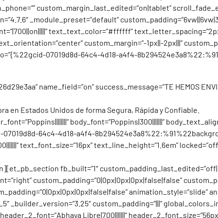
phone=”” custom_margin_last_edited=”on|tablet” scroll_fade_en
=”4.7.6″ _module_preset=”default” custom_padding=”6vw||6vw|30p
”|700||on|||||” text_text_color=”#ffffff” text_letter_spacing=”2px
t_orientation=”center” custom_margin=”-1px||-2px|||” custom_pa
s_info=”{%22gcid-07019d8d-64c4-4d18-a4f4-8b294524e3a8%22:
|d26d29e3aa” name_field=”on” success_message=”TE HEMOS ENVIA
pra en Estados Unidos de forma Segura, Rápida y Confiable.
_font=”Poppins||||||||” body_font=”Poppins|300|||||||” body_text_
cid-07019d8d-64c4-4d18-a4f4-8b294524e3a8%22:%91%22backgro
||||||” text_font_size=”16px” text_line_height=”1.6em” locked=”off
][et_pb_section fb_built=”1″ custom_padding_last_edited=”off|
=”right” custom_padding=”0|0px|0px|0px|false|false” custom_pad
_padding=”0|0px|0px|0px|false|false” animation_style=”slide” an
_5″ _builder_version=”3.25″ custom_padding=”|||” global_colors_i
||||||” header_2_font=”Abhaya Libre|700|||||||” header_2_font_size=