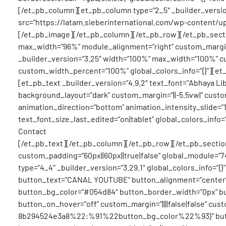
[/et_pb_column][et_pb_column type=”2_5″ _builder_version
src=”https://latam.sieberinternational.com/wp-content/upl
[/et_pb_image][/et_pb_column][/et_pb_row][/et_pb_section
max_width=”96%” module_alignment=”right” custom_margin=”
_builder_version=”3.25″ width=”100%” max_width=”100%” cu
custom_width_percent=”100%” global_colors_info=”{}”][et_p
[et_pb_text _builder_version=”4.9.2″ text_font=”Abhaya Libre|
background_layout=”dark” custom_margin=”||-5.5vw|” cust
animation_direction=”bottom” animation_intensity_slide=”
text_font_size_last_edited=”on|tablet” global_colors_info=”
Contact
[/et_pb_text][/et_pb_column][/et_pb_row][/et_pb_section]
custom_padding=”60px||60px||true|false” global_module=”74
type=”4_4″ _builder_version=”3.29.1″ global_colors_info
button_text=”CANAL YOUTUBE” button_alignment=”center” _
button_bg_color=”#054d84″ button_border_width=”0px” but
button_on_hover=”off” custom_margin=”||||false|false” cus
8b294524e3a8%22:%91%22button_bg_color%22%93}” button