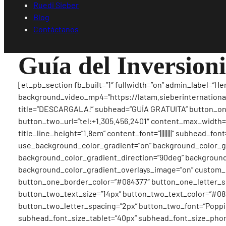
Ruedi Sieber
Blog
Contáctanos
Guía del Inversion
[et_pb_section fb_built=”1″ fullwidth=”on” admin_label=”He
background_video_mp4=”https://latam.sieberinternational
title=”DESCARGALA!” subhead=”GUÍA GRATUITA” button_o
button_two_url=”tel:+1.305.456.2401″ content_max_width=”900
title_line_height=”1.8em” content_font=”||||||||” subhead_f
use_background_color_gradient=”on” background_color_grad
background_color_gradient_direction=”90deg” background
background_color_gradient_overlays_image=”on” custom_
button_one_border_color=”#084377″ button_one_letter_sp
button_two_text_size=”14px” button_two_text_color=”#08
button_two_letter_spacing=”2px” button_two_font=”Poppin
subhead_font_size_tablet=”40px” subhead_font_size_phon