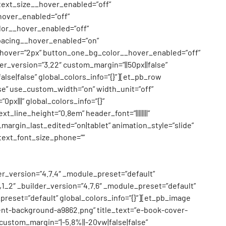
text_size__hover_enabled=”off”
over_enabled=”off”
or__hover_enabled=”off”
pacing__hover_enabled=”on”
hover=”2px” button_one_bg_color__hover_enabled=”off”
r_version=”3.22″ custom_margin=”||50px||false”
se|false” global_colors_info=”{}”][et_pb_row
se” use_custom_width=”on” width_unit=”off”
x|||” global_colors_info=”{}”
t_line_height=”0.8em” header_font=”||||||||”
argin_last_edited=”on|tablet” animation_style=”slide”
 text_font_size_phone=””
er_version=”4.7.4″ _module_preset=”default”
1_2″ _builder_version=”4.7.6″ _module_preset=”default”
_preset=”default” global_colors_info=”{}”][et_pb_image
nt-background-a9862.png” title_text=”e-book-cover-
ustom_margin=”|-5.8%||-20vw|false|false”