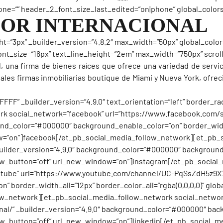
e=”” header_2_font_size_last_edited=”on|phone” global_colors_
DOR INTERNACIONAL
t=”3px” _builder_version=”4.8.2″ max_width=”50px” global_color
t_font_size=”16px” text_line_height=”2em” max_width=”750px” scrol
, una firma de bienes raíces que ofrece una variedad de servic
ipales firmas inmobiliarias boutique de Miami y Nueva York, ofre
FF” _builder_version=”4.9.0″ text_orientation=”left” border_ra
ork social_network=”facebook” url=”https://www.facebook.com/s
und_color=”#000000″ background_enable_color=”on” border_width_
dow=”on”]facebook[/et_pb_social_media_follow_network][et_pb_
builder_version=”4.9.0″ background_color=”#000000″ background
follow_button=”off” url_new_window=”on”]instagram[/et_pb_socia
tube” url=”https://www.youtube.com/channel/UC-PqSsZdH5z9X7w
order_width_all=”12px” border_color_all=”rgba(0,0,0,0)” global
w_network][et_pb_social_media_follow_network social_network
nal/” _builder_version=”4.9.0″ background_color=”#000000″ bac
follow_button=”off” url_new_window=”on”]linkedin[/et_pb_social