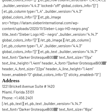
_builder_version=”4.4.3″ locked=”off” global_colors_info=”{}”]
[et_pb_column type=”1_4″ _builder_version=”4.4.3″
global_colors_info=”{}”][et_pb_image
src=”https://latam.sieberinternational.com/wp-
content/uploads/2020/11/Sieber-Logo-HD-negro.png”
title_text=”Sieber Logo HD – negro” _builder_version=”4.14.7″
global_colors_info=”{}”][/et_pb_image][/et_pb_column]
[et_pb_column type=”1_4″ _builder_version=”4.4.3″
global_colors_info=”{}”][et_pb_text _builder_version=”4.14.7″
text_font=”Darker Grotesque|600|||||||” text_font_size=”17px”
text_line_height=”1.4em” header_4_font=”Darker Grotesque|900|||||||”
header_4_font_size=”22px” header_4_line_height=”1.4em”
hover_enabled=”0″ global_colors_info=”{}” sticky_enabled=”0″]
Address
1221 Brickell Avenue Suite # 1420
Miami, Florida 33131
Phone: +1.456.2401
[/et_pb_text][et_pb_text _builder_version=”4.14.7″
text_font=”Darker Grotesque|600|||||||” text_font_size=”16px”