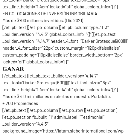
text_line_height=”1.4em” locked=”off” global_colors_info=”{}”]
EN COLOCACIONES DE INVERSIÓN INMOBILIARIA
Más
de $700 millones
invertidos. (Dic 2021)
[/et_pb_text][/et_pb_column][et_pb_column type=”1_3″
_builder_version=”4.4.3″ global_colors_info=”{}”][et_pb_text
_builder_version=”4.14.7″ header_4_font=”Darker Grotesque|900|||||||”
header_4_font_size=”22px” custom_margin=”||20px||false|false”
custom_padding=”||10px||false|false” border_width_bottom=”2px”
locked=”off” global_colors_info=”{}”]
GANAR
[/et_pb_text][et_pb_text _builder_version=”4.14.7″
text_font=”Darker Grotesque|600|||||||” text_font_size=”18px”
text_line_height=”1.4em” locked=”off” global_colors_info=”{}”]
Más
de $ 4.0 mil millones
en ofertas en nuestro Portafolio.
+ 200 Propiedades
[/et_pb_text][/et_pb_column][/et_pb_row][/et_pb_section]
[et_pb_section fb_built=”1″ admin_label=”Testimonial”
_builder_version=”4.4.3″
background_image=”https://latam.sieberinternational.com/wp-