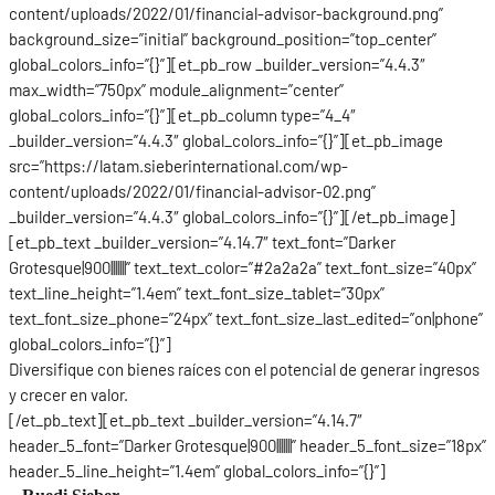
content/uploads/2022/01/financial-advisor-background.png”
background_size=”initial” background_position=”top_center”
global_colors_info=”{}”][et_pb_row _builder_version=”4.4.3″
max_width=”750px” module_alignment=”center”
global_colors_info=”{}”][et_pb_column type=”4_4″
_builder_version=”4.4.3″ global_colors_info=”{}”][et_pb_image
src=”https://latam.sieberinternational.com/wp-
content/uploads/2022/01/financial-advisor-02.png”
_builder_version=”4.4.3″ global_colors_info=”{}”][/et_pb_image]
[et_pb_text _builder_version=”4.14.7″ text_font=”Darker
Grotesque|900|||||||” text_text_color=”#2a2a2a” text_font_size=”40px”
text_line_height=”1.4em” text_font_size_tablet=”30px”
text_font_size_phone=”24px” text_font_size_last_edited=”on|phone”
global_colors_info=”{}”]
Diversifique con bienes raíces con el potencial de generar ingresos
y crecer en valor.
[/et_pb_text][et_pb_text _builder_version=”4.14.7″
header_5_font=”Darker Grotesque|900|||||||” header_5_font_size=”18px”
header_5_line_height=”1.4em” global_colors_info=”{}”]