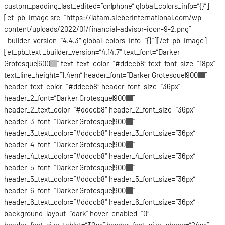
custom_padding_last_edited=”on|phone” global_colors_info=”{}”]
[et_pb_image src=”https://latam.sieberinternational.com/wp-
content/uploads/2022/01/financial-advisor-icon-9-2.png”
_builder_version=”4.4.3″ global_colors_info=”{}”][/et_pb_image]
[et_pb_text _builder_version=”4.14.7″ text_font=”Darker
Grotesque|600|||||||” text_text_color=”#ddccb8″ text_font_size=”18px”
text_line_height=”1.4em” header_font=”Darker Grotesque|900|||||||”
header_text_color=”#ddccb8″ header_font_size=”36px”
header_2_font=”Darker Grotesque|900|||||||”
header_2_text_color=”#ddccb8″ header_2_font_size=”36px”
header_3_font=”Darker Grotesque|900|||||||”
header_3_text_color=”#ddccb8″ header_3_font_size=”36px”
header_4_font=”Darker Grotesque|900|||||||”
header_4_text_color=”#ddccb8″ header_4_font_size=”36px”
header_5_font=”Darker Grotesque|900|||||||”
header_5_text_color=”#ddccb8″ header_5_font_size=”36px”
header_6_font=”Darker Grotesque|900|||||||”
header_6_text_color=”#ddccb8″ header_6_font_size=”36px”
background_layout=”dark” hover_enabled=”0″
header_font_size_tablet=”30px” header_font_size_phone=”24px”