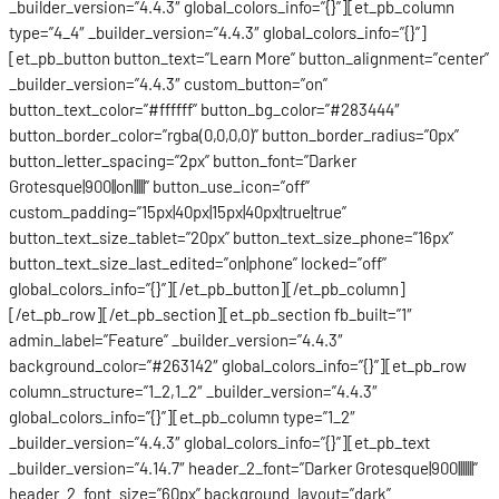
_builder_version=”4.4.3″ global_colors_info=”{}”][et_pb_column
type=”4_4″ _builder_version=”4.4.3″ global_colors_info=”{}”]
[et_pb_button button_text=”Learn More” button_alignment=”center”
_builder_version=”4.4.3″ custom_button=”on”
button_text_color=”#ffffff” button_bg_color=”#283444″
button_border_color=”rgba(0,0,0,0)” button_border_radius=”0px”
button_letter_spacing=”2px” button_font=”Darker
Grotesque|900||on|||||” button_use_icon=”off”
custom_padding=”15px|40px|15px|40px|true|true”
button_text_size_tablet=”20px” button_text_size_phone=”16px”
button_text_size_last_edited=”on|phone” locked=”off”
global_colors_info=”{}”][/et_pb_button][/et_pb_column]
[/et_pb_row][/et_pb_section][et_pb_section fb_built=”1″
admin_label=”Feature” _builder_version=”4.4.3″
background_color=”#263142″ global_colors_info=”{}”][et_pb_row
column_structure=”1_2,1_2″ _builder_version=”4.4.3″
global_colors_info=”{}”][et_pb_column type=”1_2″
_builder_version=”4.4.3″ global_colors_info=”{}”][et_pb_text
_builder_version=”4.14.7″ header_2_font=”Darker Grotesque|900|||||||”
header_2_font_size=”60px” background_layout=”dark”