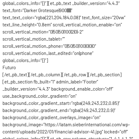
global_colors_info=”{}”][et_pb_text _builder_version=”4.4.3″
text_font=”Darker Grotesque|900|||||||”
text_text_color=”rgba(221,204,184,0.08)” text_font_size=”20vw”
text_line_height=”0.8em” scroll_vertical_motion_enable=”on”
scroll_vertical_motion=”0|50|50|100|2|0|-2″
scroll_vertical_motion_tablet=””
scroll_vertical_motion_phone=”0|50|50|100|0|0|0″
scroll_vertical_motion_last_edited=”on|phone”
global_colors_info=”{}”]
Futuro
[/et_pb_text][/et_pb_column][/et_pb_row][/et_pb_section]
[et_pb_section fb_built=”1″ admin_label=”Footer”
_builder_version=”4.4.3″ background_enable_color=”off”
use_background_color_gradient=”on”
background_color_gradient_start=”rgba(249,243,232,0.85)”
background_color_gradient_end=”rgba(249,243,232,0.9)”
background_color_gradient_overlays_image=”on”
background_image=”https://latam.sieberinternational.com/wp-
content/uploads/2022/01/financial-advisor-41.jpg” locked=”off”
global_colors_info=”{}”][et_pb_row column_structure=”1_4,1_4,1_2″