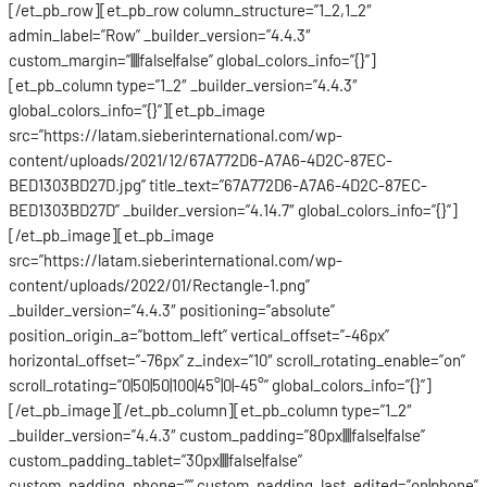
[/et_pb_row][et_pb_row column_structure=”1_2,1_2″
admin_label=”Row” _builder_version=”4.4.3″
custom_margin=”||||false|false” global_colors_info=”{}”]
[et_pb_column type=”1_2″ _builder_version=”4.4.3″
global_colors_info=”{}”][et_pb_image
src=”https://latam.sieberinternational.com/wp-
content/uploads/2021/12/67A772D6-A7A6-4D2C-87EC-
BED1303BD27D.jpg” title_text=”67A772D6-A7A6-4D2C-87EC-
BED1303BD27D” _builder_version=”4.14.7″ global_colors_info=”{}”]
[/et_pb_image][et_pb_image
src=”https://latam.sieberinternational.com/wp-
content/uploads/2022/01/Rectangle-1.png”
_builder_version=”4.4.3″ positioning=”absolute”
position_origin_a=”bottom_left” vertical_offset=”-46px”
horizontal_offset=”-76px” z_index=”10″ scroll_rotating_enable=”on”
scroll_rotating=”0|50|50|100|45°|0|-45°” global_colors_info=”{}”]
[/et_pb_image][/et_pb_column][et_pb_column type=”1_2″
_builder_version=”4.4.3″ custom_padding=”80px||||false|false”
custom_padding_tablet=”30px||||false|false”
custom_padding_phone=”” custom_padding_last_edited=”on|phone”