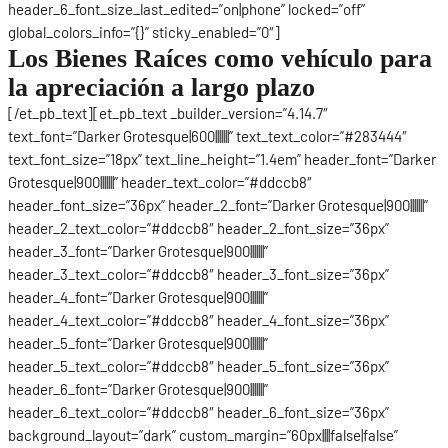
header_6_font_size_last_edited=”on|phone” locked=”off”
global_colors_info=”{}” sticky_enabled=”0″]
Los Bienes Raíces como vehículo para
la apreciación a largo plazo
[/et_pb_text][et_pb_text _builder_version=”4.14.7″
text_font=”Darker Grotesque|600|||||||” text_text_color=”#283444″
text_font_size=”18px” text_line_height=”1.4em” header_font=”Darker
Grotesque|900|||||||” header_text_color=”#ddccb8″
header_font_size=”36px” header_2_font=”Darker Grotesque|900|||||||”
header_2_text_color=”#ddccb8″ header_2_font_size=”36px”
header_3_font=”Darker Grotesque|900|||||||”
header_3_text_color=”#ddccb8″ header_3_font_size=”36px”
header_4_font=”Darker Grotesque|900|||||||”
header_4_text_color=”#ddccb8″ header_4_font_size=”36px”
header_5_font=”Darker Grotesque|900|||||||”
header_5_text_color=”#ddccb8″ header_5_font_size=”36px”
header_6_font=”Darker Grotesque|900|||||||”
header_6_text_color=”#ddccb8″ header_6_font_size=”36px”
background_layout=”dark” custom_margin=”60px||||false|false”