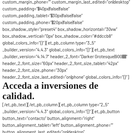
custom_margin_phone=”” custom_margin_last_edited=”on|desktop”
custom_padding=”|||40px|false|false”
custom_padding_tablet=”|||30px|false|false”
custom_padding_phone=”|||20px|false|false”
box_shadow_style=”preset4″ box_shadow_horizontal=”30vw”
box_shadow_vertical=”0px” box_shadow_color=”#ddccb8″
global_colors_info=”{}”][et_pb_column type=”3_5″
_builder_version=”4.4.3″ global_colors_info=”{}”][et_pb_text
_builder_version=”4.14.7″ header_2_font=”Darker Grotesque|900|||||||”
header_2_font_size=”60px” header_2_font_size_tablet=”42px”
header_2_font_size_phone=”30px”
header_2_font_size_last_edited=”on|phone” global_colors_info=”{}”]
Acceda a inversiones de
calidad.
[/et_pb_text][/et_pb_column][et_pb_column type=”2_5″
_builder_version=”4.4.3″ global_colors_info=”{}”][et_pb_button
button_text=”contacto” button_alignment=”right”
button_alignment_tablet=”left” button_alignment_phone=””
button_alignment_last_edited=”on|desktop”