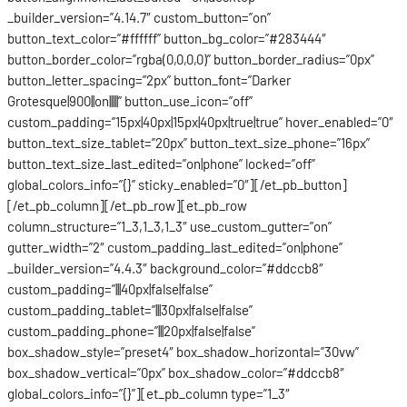
_builder_version=”4.14.7″ custom_button=”on”
button_text_color=”#ffffff” button_bg_color=”#283444″
button_border_color=”rgba(0,0,0,0)” button_border_radius=”0px”
button_letter_spacing=”2px” button_font=”Darker
Grotesque|900||on|||||” button_use_icon=”off”
custom_padding=”15px|40px|15px|40px|true|true” hover_enabled=”0″
button_text_size_tablet=”20px” button_text_size_phone=”16px”
button_text_size_last_edited=”on|phone” locked=”off”
global_colors_info=”{}” sticky_enabled=”0″][/et_pb_button]
[/et_pb_column][/et_pb_row][et_pb_row
column_structure=”1_3,1_3,1_3″ use_custom_gutter=”on”
gutter_width=”2″ custom_padding_last_edited=”on|phone”
_builder_version=”4.4.3″ background_color=”#ddccb8″
custom_padding=”|||40px|false|false”
custom_padding_tablet=”|||30px|false|false”
custom_padding_phone=”|||20px|false|false”
box_shadow_style=”preset4″ box_shadow_horizontal=”30vw”
box_shadow_vertical=”0px” box_shadow_color=”#ddccb8″
global_colors_info=”{}”][et_pb_column type=”1_3″