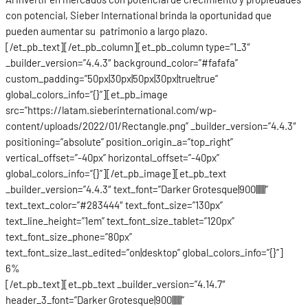
con potencial, Sieber International brinda la oportunidad que
pueden aumentar su patrimonio a largo plazo.
[/et_pb_text][/et_pb_column][et_pb_column type=”1_3″
_builder_version=”4.4.3″ background_color=”#fafafa”
custom_padding=”50px|30px|50px|30px|true|true”
global_colors_info=”{}”][et_pb_image
src=”https://latam.sieberinternational.com/wp-
content/uploads/2022/01/Rectangle.png” _builder_version=”4.4.3″
positioning=”absolute” position_origin_a=”top_right”
vertical_offset=”-40px” horizontal_offset=”-40px”
global_colors_info=”{}”][/et_pb_image][et_pb_text
_builder_version=”4.4.3″ text_font=”Darker Grotesque|900|||||||”
text_text_color=”#283444″ text_font_size=”130px”
text_line_height=”1em” text_font_size_tablet=”120px”
text_font_size_phone=”80px”
text_font_size_last_edited=”on|desktop” global_colors_info=”{}”]
6%
[/et_pb_text][et_pb_text _builder_version=”4.14.7″
header_3_font=”Darker Grotesque|900|||||||”