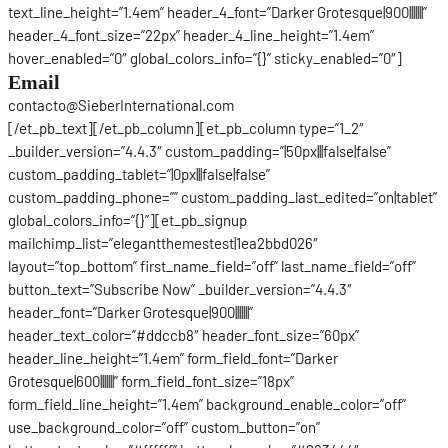
text_line_height=”1.4em” header_4_font=”Darker Grotesque|900|||||||”
header_4_font_size=”22px” header_4_line_height=”1.4em”
hover_enabled=”0″ global_colors_info=”{}” sticky_enabled=”0″]
Email
contacto@SieberInternational.com
[/et_pb_text][/et_pb_column][et_pb_column type=”1_2″
_builder_version=”4.4.3″ custom_padding=”|50px|||false|false”
custom_padding_tablet=”|0px|||false|false”
custom_padding_phone=”” custom_padding_last_edited=”on|tablet”
global_colors_info=”{}”][et_pb_signup
mailchimp_list=”elegantthemestest|1ea2bbd026″
layout=”top_bottom” first_name_field=”off” last_name_field=”off”
button_text=”Subscribe Now” _builder_version=”4.4.3″
header_font=”Darker Grotesque|900|||||||”
header_text_color=”#ddccb8″ header_font_size=”60px”
header_line_height=”1.4em” form_field_font=”Darker
Grotesque|600|||||||” form_field_font_size=”18px”
form_field_line_height=”1.4em” background_enable_color=”off”
use_background_color=”off” custom_button=”on”