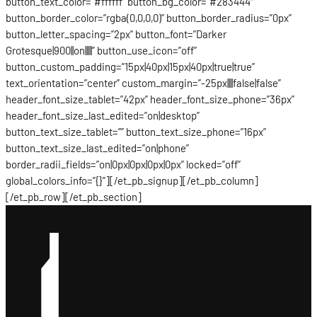
button_text_color=”#ffffff” button_bg_color=”#283444″
button_border_color=”rgba(0,0,0,0)” button_border_radius=”0px”
button_letter_spacing=”2px” button_font=”Darker
Grotesque|900||on|||||” button_use_icon=”off”
button_custom_padding=”15px|40px|15px|40px|true|true”
text_orientation=”center” custom_margin=”-25px||||false|false”
header_font_size_tablet=”42px” header_font_size_phone=”36px”
header_font_size_last_edited=”on|desktop”
button_text_size_tablet=”” button_text_size_phone=”16px”
button_text_size_last_edited=”on|phone”
border_radii_fields=”on|0px|0px|0px|0px” locked=”off”
global_colors_info=”{}”][/et_pb_signup][/et_pb_column]
[/et_pb_row][/et_pb_section]