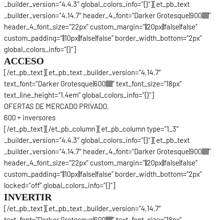
_builder_version=”4.4.3″ global_colors_info=”{}”][et_pb_text
_builder_version=”4.14.7″ header_4_font=”Darker Grotesque|900|||||||”
header_4_font_size=”22px” custom_margin=”||20px||false|false”
custom_padding=”||10px||false|false” border_width_bottom=”2px”
global_colors_info=”{}”]
ACCESO
[/et_pb_text][et_pb_text _builder_version=”4.14.7″
text_font=”Darker Grotesque|600|||||||” text_font_size=”18px”
text_line_height=”1.4em” global_colors_info=”{}”]
OFERTAS DE MERCADO PRIVADO.
600
+ inversores
[/et_pb_text][/et_pb_column][et_pb_column type=”1_3″
_builder_version=”4.4.3″ global_colors_info=”{}”][et_pb_text
_builder_version=”4.14.7″ header_4_font=”Darker Grotesque|900|||||||”
header_4_font_size=”22px” custom_margin=”||20px||false|false”
custom_padding=”||10px||false|false” border_width_bottom=”2px”
locked=”off” global_colors_info=”{}”]
INVERTIR
[/et_pb_text][et_pb_text _builder_version=”4.14.7″
text_font=”Darker Grotesque|600|||||||” text_font_size=”18px”