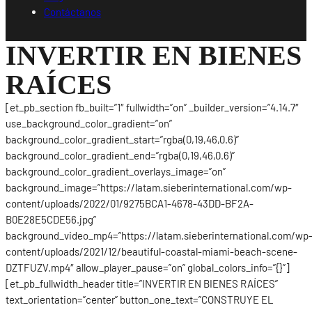
Contáctanos
INVERTIR EN BIENES
RAÍCES
[et_pb_section fb_built=”1″ fullwidth=”on” _builder_version=”4.14.7″
use_background_color_gradient=”on”
background_color_gradient_start=”rgba(0,19,46,0.6)”
background_color_gradient_end=”rgba(0,19,46,0.6)”
background_color_gradient_overlays_image=”on”
background_image=”https://latam.sieberinternational.com/wp-
content/uploads/2022/01/9275BCA1-4678-43DD-BF2A-
B0E28E5CDE56.jpg”
background_video_mp4=”https://latam.sieberinternational.com/wp
content/uploads/2021/12/beautiful-coastal-miami-beach-scene-
DZTFUZV.mp4″ allow_player_pause=”on” global_colors_info=”{}”]
[et_pb_fullwidth_header title=”INVERTIR EN BIENES RAÍCES”
text_orientation=”center” button_one_text=”CONSTRUYE EL