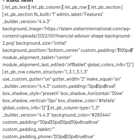
– Ruedi Sieber
[/et_pb_text][/et_pb_column][/et_pb_row][/et_pb_section]
[et_pb_section fb_built=”1″ admin_label=”Features”
_builder_version=”4.4.3″
background_image=”https://latam.sieberinternational.com/wp-
content/uploads/2022/01/financial-advisor-shape-background-
2.png” background_size=”initial”
background_position=”bottom_center” custom_padding=”||100px|||”
module_alignment_tablet=”center”
module_alignment_last_edited=”off|tablet” global_colors_info=”{}”]
[et_pb_row column_structure=”1_3,1_3,1_3″
use_custom_gutter=”on” gutter_width=”2″ make_equal=”on”
_builder_version=”4.4.3″ custom_padding=”0px||0px||true|”
box_shadow_style=”preset4″ box_shadow_horizontal=”30vw”
box_shadow_vertical=”0px” box_shadow_color=”#fafafa”
global_colors_info=”{}”][et_pb_column type=”1_3″
_builder_version=”4.4.3″ background_color=”#283444″
custom_padding=”30px|30px|30px|30px|true|true”
custom_padding_tablet=””
custom_padding_phone=”|20px||20px|true|true”