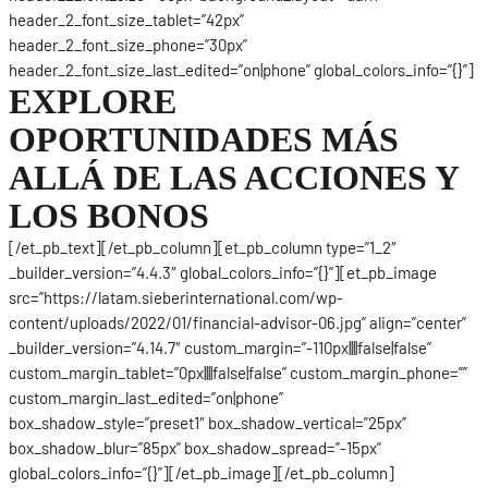
header_2_font_size_tablet=”42px”
header_2_font_size_phone=”30px”
header_2_font_size_last_edited=”on|phone” global_colors_info=”{}”]
EXPLORE
OPORTUNIDADES MÁS
ALLÁ DE LAS ACCIONES Y
LOS BONOS
[/et_pb_text][/et_pb_column][et_pb_column type=”1_2″
_builder_version=”4.4.3″ global_colors_info=”{}”][et_pb_image
src=”https://latam.sieberinternational.com/wp-
content/uploads/2022/01/financial-advisor-06.jpg” align=”center”
_builder_version=”4.14.7″ custom_margin=”-110px||||false|false”
custom_margin_tablet=”0px||||false|false” custom_margin_phone=””
custom_margin_last_edited=”on|phone”
box_shadow_style=”preset1″ box_shadow_vertical=”25px”
box_shadow_blur=”85px” box_shadow_spread=”-15px”
global_colors_info=”{}”][/et_pb_image][/et_pb_column]