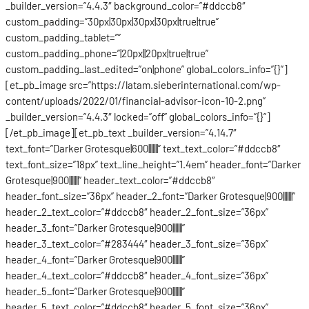
_builder_version=”4.4.3″ background_color=”#ddccb8″
custom_padding=”30px|30px|30px|30px|true|true”
custom_padding_tablet=””
custom_padding_phone=”|20px||20px|true|true”
custom_padding_last_edited=”on|phone” global_colors_info=”{}”]
[et_pb_image src=”https://latam.sieberinternational.com/wp-
content/uploads/2022/01/financial-advisor-icon-10-2.png”
_builder_version=”4.4.3″ locked=”off” global_colors_info=”{}”]
[/et_pb_image][et_pb_text _builder_version=”4.14.7″
text_font=”Darker Grotesque|600|||||||” text_text_color=”#ddccb8″
text_font_size=”18px” text_line_height=”1.4em” header_font=”Darker
Grotesque|900|||||||” header_text_color=”#ddccb8″
header_font_size=”36px” header_2_font=”Darker Grotesque|900|||||||”
header_2_text_color=”#ddccb8″ header_2_font_size=”36px”
header_3_font=”Darker Grotesque|900|||||||”
header_3_text_color=”#283444″ header_3_font_size=”36px”
header_4_font=”Darker Grotesque|900|||||||”
header_4_text_color=”#ddccb8″ header_4_font_size=”36px”
header_5_font=”Darker Grotesque|900|||||||”
header_5_text_color=”#ddccb8″ header_5_font_size=”36px”