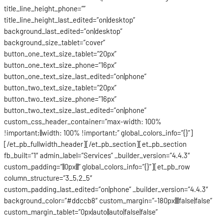
title_line_height_phone=””
title_line_height_last_edited=”on|desktop”
background_last_edited=”on|desktop”
background_size_tablet=”cover”
button_one_text_size_tablet=”20px”
button_one_text_size_phone=”16px”
button_one_text_size_last_edited=”on|phone”
button_two_text_size_tablet=”20px”
button_two_text_size_phone=”16px”
button_two_text_size_last_edited=”on|phone”
custom_css_header_container=”max-width: 100%
!important;||width: 100% !important;” global_colors_info=”{}”]
[/et_pb_fullwidth_header][/et_pb_section][et_pb_section
fb_built=”1″ admin_label=”Services” _builder_version=”4.4.3″
custom_padding=”||0px|||” global_colors_info=”{}”][et_pb_row
column_structure=”3_5,2_5″
custom_padding_last_edited=”on|phone” _builder_version=”4.4.3″
background_color=”#ddccb8″ custom_margin=”-180px||||false|false”
custom_margin_tablet=”0px|auto||auto|false|false”