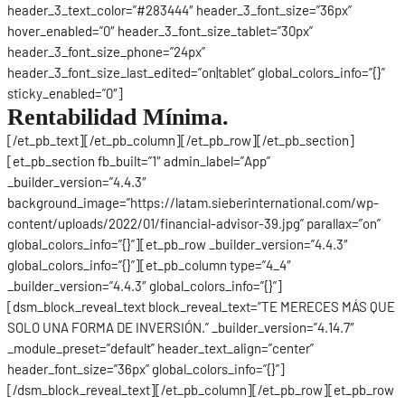
header_3_text_color=”#283444″ header_3_font_size=”36px”
hover_enabled=”0″ header_3_font_size_tablet=”30px”
header_3_font_size_phone=”24px”
header_3_font_size_last_edited=”on|tablet” global_colors_info=”{}”
sticky_enabled=”0″]
Rentabilidad Mínima.
[/et_pb_text][/et_pb_column][/et_pb_row][/et_pb_section]
[et_pb_section fb_built=”1″ admin_label=”App”
_builder_version=”4.4.3″
background_image=”https://latam.sieberinternational.com/wp-
content/uploads/2022/01/financial-advisor-39.jpg” parallax=”on”
global_colors_info=”{}”][et_pb_row _builder_version=”4.4.3″
global_colors_info=”{}”][et_pb_column type=”4_4″
_builder_version=”4.4.3″ global_colors_info=”{}”]
[dsm_block_reveal_text block_reveal_text=”TE MERECES MÁS QUE
SOLO UNA FORMA DE INVERSIÓN.” _builder_version=”4.14.7″
_module_preset=”default” header_text_align=”center”
header_font_size=”36px” global_colors_info=”{}”]
[/dsm_block_reveal_text][/et_pb_column][/et_pb_row][et_pb_row