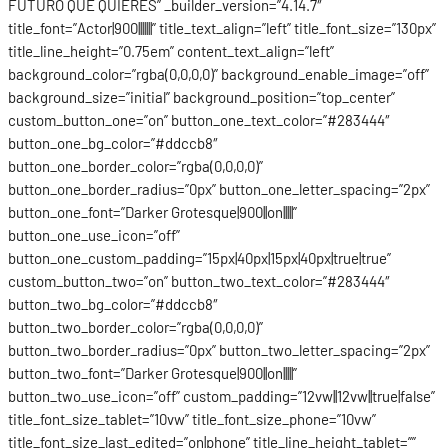
FUTURO QUE QUIERES” _builder_version=”4.14.7″
title_font=”Actor|900|||||||” title_text_align=”left” title_font_size=”130px”
title_line_height=”0.75em” content_text_align=”left”
background_color=”rgba(0,0,0,0)” background_enable_image=”off”
background_size=”initial” background_position=”top_center”
custom_button_one=”on” button_one_text_color=”#283444″
button_one_bg_color=”#ddccb8″
button_one_border_color=”rgba(0,0,0,0)”
button_one_border_radius=”0px” button_one_letter_spacing=”2px”
button_one_font=”Darker Grotesque|900||on|||||”
button_one_use_icon=”off”
button_one_custom_padding=”15px|40px|15px|40px|true|true”
custom_button_two=”on” button_two_text_color=”#283444″
button_two_bg_color=”#ddccb8″
button_two_border_color=”rgba(0,0,0,0)”
button_two_border_radius=”0px” button_two_letter_spacing=”2px”
button_two_font=”Darker Grotesque|900||on|||||”
button_two_use_icon=”off” custom_padding=”12vw||12vw||true|false”
title_font_size_tablet=”10vw” title_font_size_phone=”10vw”
title_font_size_last_edited=”on|phone” title_line_height_tablet=””