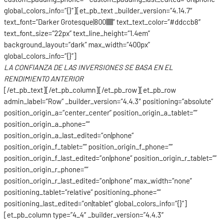
global_colors_info=”{}”][et_pb_text _builder_version=”4.14.7″
text_font=”Darker Grotesque|800|||||||” text_text_color=”#ddccb8″
text_font_size=”22px” text_line_height=”1.4em”
background_layout=”dark” max_width=”400px”
global_colors_info=”{}”]
LA CONFIANZA DE LAS INVERSIONES SE BASA EN EL
RENDIMIENTO ANTERIOR
[/et_pb_text][/et_pb_column][/et_pb_row][et_pb_row
admin_label=”Row” _builder_version=”4.4.3″ positioning=”absolute”
position_origin_a=”center_center” position_origin_a_tablet=””
position_origin_a_phone=””
position_origin_a_last_edited=”on|phone”
position_origin_f_tablet=”” position_origin_f_phone=””
position_origin_f_last_edited=”on|phone” position_origin_r_tablet=””
position_origin_r_phone=””
position_origin_r_last_edited=”on|phone” max_width=”none”
positioning_tablet=”relative” positioning_phone=””
positioning_last_edited=”on|tablet” global_colors_info=”{}”]
[et_pb_column type=”4_4″ _builder_version=”4.4.3″