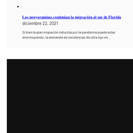
Los neoyorquinos continúan la migración al sur de Florida
diciembre 22, 2021
Si bien la gran migración inducida por la pandemia puede estar
disminuyendo, la demanda de residencias de ultra lujo en…