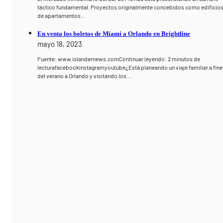
táctico fundamental. Proyectos originalmente concebidos como edificio
de apartamentos…
En venta los boletos de Miami a Orlando en Brightline
mayo 18, 2023
Fuente: www.islandernews.comContinuar leyendo: 2 minutos de
lecturafacebookinstagramyoutube¿Está planeando un viaje familiar a fine
del verano a Orlando y visitando los…