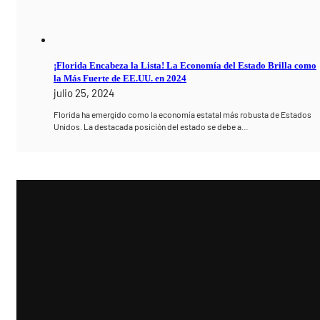
¡Florida Encabeza la Lista! La Economía del Estado Brilla como
la Más Fuerte de EE.UU. en 2024
julio 25, 2024
Florida ha emergido como la economía estatal más robusta de Estados
Unidos. La destacada posición del estado se debe a…