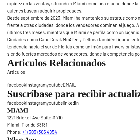
rapidez en las ventas, situando a Miami como una ciudad donde la
quienes buscan adquirir propiedades.
Desde septiembre de 2023, Miami ha mantenido su estatus como m
frente a otras ciudades, donde los vendedores dominan el juego. A
últimos tres meses, mientras que Miami se perfila como un lugar id
Ciudades como Cape Coral, McAllen y Deltona también figuran ent
tendencia hacia el sur de Florida como un imán para inversionista
siendo fuertes mercados de vendedores, donde la competencia por 
Articulos Relacionados
Articulos
Sigue
facebookinstagramyoutubeEMAIL
Suscríbase para recibir actuali
facebookinstagramyoutubelinkedin
MIAMI
1221 Brickell Ave Suite # 710
Miami, Florida 33131
Phone:
+1 (305) 305 4854
WhatsApp