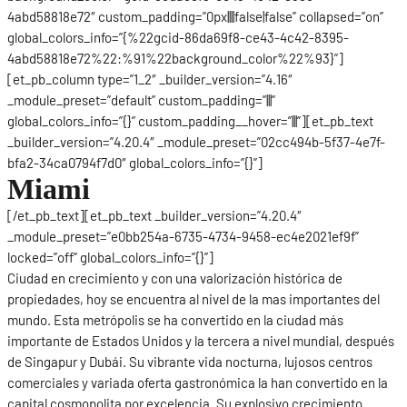
4abd58818e72″ custom_padding=”0px||||false|false” collapsed=”on”
global_colors_info=”{%22gcid-86da69f8-ce43-4c42-8395-
4abd58818e72%22:%91%22background_color%22%93}”]
[et_pb_column type=”1_2″ _builder_version=”4.16″
_module_preset=”default” custom_padding=”|||”
global_colors_info=”{}” custom_padding__hover=”|||”][et_pb_text
_builder_version=”4.20.4″ _module_preset=”02cc494b-5f37-4e7f-
bfa2-34ca0794f7d0″ global_colors_info=”{}”]
Miami
[/et_pb_text][et_pb_text _builder_version=”4.20.4″
_module_preset=”e0bb254a-6735-4734-9458-ec4e2021ef9f”
locked=”off” global_colors_info=”{}”]
Ciudad en crecimiento y con una valorización histórica de
propiedades, hoy se encuentra al nivel de la mas importantes del
mundo. Esta metrópolis se ha convertido en la ciudad más
importante de Estados Unidos y la tercera a nivel mundial, después
de Singapur y Dubái. Su vibrante vida nocturna, lujosos centros
comerciales y variada oferta gastronómica la han convertido en la
capital cosmopolita por excelencia. Su explosivo crecimiento