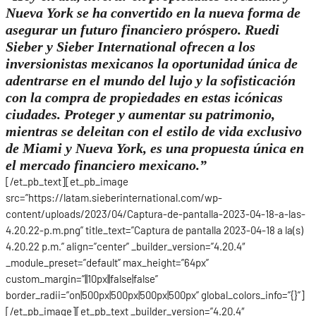
Nueva York se ha convertido en la nueva forma de
asegurar un futuro financiero próspero. Ruedi
Sieber y Sieber International ofrecen a los
inversionistas mexicanos la oportunidad única de
adentrarse en el mundo del lujo y la sofisticación
con la compra de propiedades en estas icónicas
ciudades. Proteger y aumentar su patrimonio,
mientras se deleitan con el estilo de vida exclusivo
de Miami y Nueva York, es una propuesta única en
el mercado financiero mexicano.”
[/et_pb_text][et_pb_image
src=”https://latam.sieberinternational.com/wp-
content/uploads/2023/04/Captura-de-pantalla-2023-04-18-a-las-
4.20.22-p.m.png” title_text=”Captura de pantalla 2023-04-18 a la(s)
4.20.22 p.m.” align=”center” _builder_version=”4.20.4″
_module_preset=”default” max_height=”64px”
custom_margin=”||10px||false|false”
border_radii=”on|500px|500px|500px|500px” global_colors_info=”{}”]
[/et_pb_image][et_pb_text _builder_version=”4.20.4″