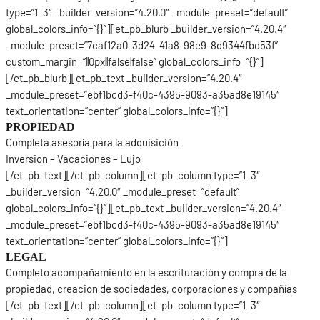
type=”1_3″ _builder_version=”4.20.0″ _module_preset=”default”
global_colors_info=”{}”][et_pb_blurb _builder_version=”4.20.4″
_module_preset=”7caf12a0-3d24-41a8-98e9-8d9344fbd53f”
custom_margin=”||0px||false|false” global_colors_info=”{}”]
[/et_pb_blurb][et_pb_text _builder_version=”4.20.4″
_module_preset=”ebf1bcd3-f40c-4395-9093-a35ad8e19145″
text_orientation=”center” global_colors_info=”{}”]
PROPIEDAD
Completa asesoría para la adquisición
Inversion – Vacaciones – Lujo
[/et_pb_text][/et_pb_column][et_pb_column type=”1_3″
_builder_version=”4.20.0″ _module_preset=”default”
global_colors_info=”{}”][et_pb_text _builder_version=”4.20.4″
_module_preset=”ebf1bcd3-f40c-4395-9093-a35ad8e19145″
text_orientation=”center” global_colors_info=”{}”]
LEGAL
Completo acompañamiento en la escrituración y compra de la
propiedad, creacion de sociedades, corporaciones y compañías
[/et_pb_text][/et_pb_column][et_pb_column type=”1_3″