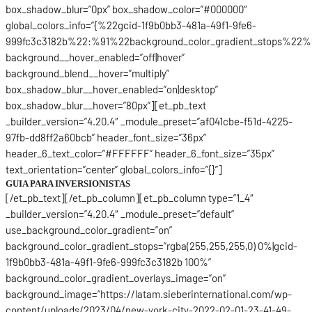
box_shadow_blur=”0px” box_shadow_color=”#000000″
global_colors_info=”{%22gcid-1f9b0bb3-481a-49f1-9fe6-
999fc3c3182b%22:%91%22background_color_gradient_stops%22%
background__hover_enabled=”off|hover”
background_blend__hover=”multiply”
box_shadow_blur__hover_enabled=”on|desktop”
box_shadow_blur__hover=”80px”][et_pb_text
_builder_version=”4.20.4″ _module_preset=”af041cbe-f51d-4225-
97fb-dd8ff2a60bcb” header_font_size=”36px”
header_6_text_color=”#FFFFFF” header_6_font_size=”35px”
text_orientation=”center” global_colors_info=”{}”]
GUIA PARA INVERSIONISTAS
[/et_pb_text][/et_pb_column][et_pb_column type=”1_4″
_builder_version=”4.20.4″ _module_preset=”default”
use_background_color_gradient=”on”
background_color_gradient_stops=”rgba(255,255,255,0) 0%|gcid-
1f9b0bb3-481a-49f1-9fe6-999fc3c3182b 100%”
background_color_gradient_overlays_image=”on”
background_image=”https://latam.sieberinternational.com/wp-
content/uploads/2023/04/new-york-city-2022-02-01-23-41-49-