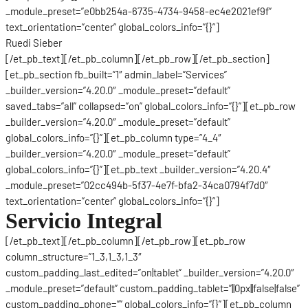
_module_preset=”e0bb254a-6735-4734-9458-ec4e2021ef9f”
text_orientation=”center” global_colors_info=”{}”]
Ruedi Sieber
[/et_pb_text][/et_pb_column][/et_pb_row][/et_pb_section]
[et_pb_section fb_built=”1″ admin_label=”Services”
_builder_version=”4.20.0″ _module_preset=”default”
saved_tabs=”all” collapsed=”on” global_colors_info=”{}”][et_pb_row
_builder_version=”4.20.0″ _module_preset=”default”
global_colors_info=”{}”][et_pb_column type=”4_4″
_builder_version=”4.20.0″ _module_preset=”default”
global_colors_info=”{}”][et_pb_text _builder_version=”4.20.4″
_module_preset=”02cc494b-5f37-4e7f-bfa2-34ca0794f7d0″
text_orientation=”center” global_colors_info=”{}”]
Servicio Integral
[/et_pb_text][/et_pb_column][/et_pb_row][et_pb_row
column_structure=”1_3,1_3,1_3″
custom_padding_last_edited=”on|tablet” _builder_version=”4.20.0″
_module_preset=”default” custom_padding_tablet=”||0px||false|false”
custom_padding_phone=”” global_colors_info=”{}”][et_pb_column