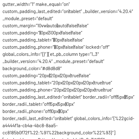
gutter_width=”1″ make_equal=”on”
custom_padding_last_edited=”on|tablet” _builder_version=”4.20.4″
_module_preset=”default”
custom_margin=”10vw|auto||auto|false|false”
custom_padding=”||0px|300px|false|false”
custom_padding_tablet=”|||0px|false|false”
custom_padding_phone=”|||0px|false|false” locked=”off”
global_colors_info=”{}”][et_pb_column type=”1_3″
_builder_version=”4.20.4″ _module_preset=”default”
background_color=”#d8d8d8″
custom_padding=”20px||20px|20px|true|false”
custom_padding_tablet=”20px|20px|20px|20px|true|true”
custom_padding_phone=”20px|20px|20px|20px|true|true”
custom_padding_last_edited=”on|tablet” border_radii=”off|5px|||5px”
border_radii_tablet=”off|5px|5px||0px”
border_radii_phone=”off|0px|||0px”
border_radii_last_edited=”on|tablet” global_colors_info=”{%22gcid-
a4444f1a-cb4a-4bc8-8aa5-
cc8185b0f72f%22:%91%22background_color%22%93}”]