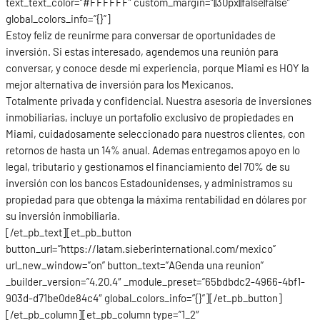
text_text_color=”#FFFFFF” custom_margin=”||30px||false|false”
global_colors_info=”{}”]
Estoy feliz de reunirme para conversar de oportunidades de
inversión. Si estas interesado, agendemos una reunión para
conversar, y conoce desde mi experiencia, porque Miami es HOY la
mejor alternativa de inversión para los Mexicanos.
Totalmente privada y confidencial. Nuestra asesoría de inversiones
inmobiliarias, incluye un portafolio exclusivo de propiedades en
Miami, cuidadosamente seleccionado para nuestros clientes, con
retornos de hasta un 14% anual. Ademas entregamos apoyo en lo
legal, tributario y gestionamos el financiamiento del 70% de su
inversión con los bancos Estadounidenses, y administramos su
propiedad para que obtenga la máxima rentabilidad en dólares por
su inversión inmobiliaria.
[/et_pb_text][et_pb_button
button_url=”https://latam.sieberinternational.com/mexico”
url_new_window=”on” button_text=”AGenda una reunion”
_builder_version=”4.20.4″ _module_preset=”65bdbdc2-4966-4bf1-
903d-d71be0de84c4″ global_colors_info=”{}”][/et_pb_button]
[/et_pb_column][et_pb_column type=”1_2″