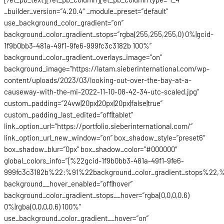
_builder_version=”4.20.4″ _module_preset=”default”
use_background_color_gradient=”on”
background_color_gradient_stops=”rgba(255,255,255,0) 0%|gcid-
1f9b0bb3-481a-49f1-9fe6-999fc3c3182b 100%”
background_color_gradient_overlays_image=”on”
background_image=”https://latam.sieberinternational.com/wp-
content/uploads/2023/03/looking-out-over-the-bay-at-a-
causeway-with-the-mi-2022-11-10-08-42-34-utc-scaled.jpg”
custom_padding=”24vw|20px|20px|20px|false|true”
custom_padding_last_edited=”off|tablet”
link_option_url=”https://portfolio.sieberinternational.com/”
link_option_url_new_window=”on” box_shadow_style=”preset6″
box_shadow_blur=”0px” box_shadow_color=”#000000″
global_colors_info=”{%22gcid-1f9b0bb3-481a-49f1-9fe6-
999fc3c3182b%22:%91%22background_color_gradient_stops%22,%
background__hover_enabled=”off|hover”
background_color_gradient_stops__hover=”rgba(0,0,0,0.6)
0%|rgba(0,0,0,0.6) 100%”
use_background_color_gradient__hover=”on”