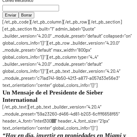
Correo electrónico
[/et_pb_code][/et_pb_column][/et_pb_row][/et_pb_section]
[et_pb_section fb_built=”1″ admin_label=”Quote”
_builder_version=”4.20.0″ _module_preset=”default” collapsed=”on”
global_colors_info=”{}”][et_pb_row _builder_version=”4.20.0″
_module_preset=”default” max_width=”800px”
global_colors_info=”{}”][et_pb_column type=”4_4″
_builder_version=”4.20.0″ _module_preset=”default”
global_colors_info=”{}”][et_pb_text _builder_version=”4.20.4″
_module_preset=”c71ad741-9b50-42f3-a877-a057d33e56e3″
text_orientation=”center” global_colors_info=”{}”]
Un Mensaje de el Presidente de Sieber
International
[/et_pb_text][et_pb_text _builder_version=”4.20.4″
_module_preset=”59a23260-d466-4d81-b203-6cfff6658f65″
header_4_font=”Inter|300|||||||” header_4_font_size=”21px”
text_orientation=”center” global_colors_info=”{}”]
“Hoy en día, invertir en propiedades en Miami y