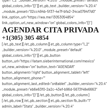
global_colors_info=”{}”][et_pb_text _builder_version=”4.20.4″
_module_preset=”02cc494b-5f37-4e7f-bfa2-34ca0794f7d0″
link_option_url=”https://wa.me/13053054854″
link_option_url_new_window=”on” global_colors_info=”{}”]
AGENDAR CITA PRIVADA
+1(305) 305 4854
[/et_pb_text][/et_pb_column][et_pb_column type=”1_2″
_builder_version=”4.20.0″ _module_preset=”default”
global_colors_info=”{}”][et_pb_button
button_url=”https://latam.sieberinternational.com/mexico”
url_new_window=”on” button_text=”AGENDAR”
button_alignment=”right” button_alignment_tablet=”left”
button_alignment_phone=””
button_alignment_last_edited=”on|tablet” _builder_version=”4.20.4″
_module_preset=”eb6e63f0-2a2c-43ef-b96d-5673f48e6663″
global_colors_info=”{}”][/et_pb_button][/et_pb_column]
[/et_pb_row][/et_pb_section][et_pb_section fb_built=”1″
admin_label=”Stats” _builder_version=”4.20.4″