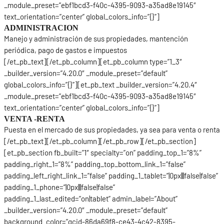
_module_preset=”ebf1bcd3-f40c-4395-9093-a35ad8e19145″
text_orientation=”center” global_colors_info=”{}”]
ADMINISTRACION
Manejo y administración de sus propiedades, mantención
periódica, pago de gastos e impuestos
[/et_pb_text][/et_pb_column][et_pb_column type=”1_3″
_builder_version=”4.20.0″ _module_preset=”default”
global_colors_info=”{}”][et_pb_text _builder_version=”4.20.4″
_module_preset=”ebf1bcd3-f40c-4395-9093-a35ad8e19145″
text_orientation=”center” global_colors_info=”{}”]
VENTA -RENTA
Puesta en el mercado de sus propiedades, ya sea para venta o renta
[/et_pb_text][/et_pb_column][/et_pb_row][/et_pb_section]
[et_pb_section fb_built=”1″ specialty=”on” padding_top_1=”8%”
padding_right_1=”8%” padding_top_bottom_link_1=”false”
padding_left_right_link_1=”false” padding_1_tablet=”|0px|||false|false”
padding_1_phone=”|0px|||false|false”
padding_1_last_edited=”on|tablet” admin_label=”About”
_builder_version=”4.20.0″ _module_preset=”default”
background_color=”gcid-86da69f8-ce43-4c42-8395-