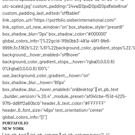
utc-scaled.jpg” custom_padding=”24vw|20px|20px|20px|false|true”
custom_padding_last_edited=”off|tablet”
link_option_url=”https://portfolio.sieberinternational.com/”
link_option_url_new_window=”on” box_shadow_style=”preset6″
box_shadow_blur=”0px” box_shadow_color=”#000000″
global_colors_info=”{%22gcid-1f9b0bb3-481a-49f1-9fe6-
999fc3c3182b%22:%91%22background_color_gradient_stops%22,%
background__hover_enabled=”off|hover”
background_color_gradient_stops__hover=”rgba(0,0,0,0.6)
0%|rgba(0,0,0,0.6) 100%”
use_background_color_gradient__hover=”on”
box_shadow_blur__hover=”80px”
box_shadow_blur__hover_enabled=”on|desktop”][et_pb_text
_builder_version=”4.20.4″ _module_preset=”af041cbe-f51d-4225-
97fb-dd8ff2a60bcb” header_6_text_color=”#FFFFFF”
header_6_font_size=”48px” text_orientation=”center”
global_colors_info=”{}”]
PORTAFOLIO
NEW YORK
[/et_pb_text][/et_pb_column][et_pb_column type=”1_4″