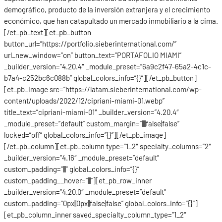
demográfico, producto de la inversión extranjera y el crecimiento
económico, que han catapultado un mercado inmobiliario a la cima.
[/et_pb_text][et_pb_button
button_url=”https://portfolio.sieberinternational.com/”
url_new_window=”on” button_text=”PORTAFOLIO MIAMI”
_builder_version=”4.20.4″ _module_preset=”6a9c2f47-65a2-4c1c-
b7a4-c252bc6c088b” global_colors_info=”{}”][/et_pb_button]
[et_pb_image src=”https://latam.sieberinternational.com/wp-
content/uploads/2022/12/cipriani-miami-01.webp”
title_text=”cipriani-miami-01″ _builder_version=”4.20.4″
_module_preset=”default” custom_margin=”||||false|false”
locked=”off” global_colors_info=”{}”][/et_pb_image]
[/et_pb_column][et_pb_column type=”1_2″ specialty_columns=”2″
_builder_version=”4.16″ _module_preset=”default”
custom_padding=”|||” global_colors_info=”{}”
custom_padding__hover=”|||”][et_pb_row_inner
_builder_version=”4.20.0″ _module_preset=”default”
custom_padding=”0px||0px||false|false” global_colors_info=”{}”]
[et_pb_column_inner saved_specialty_column_type=”1_2″