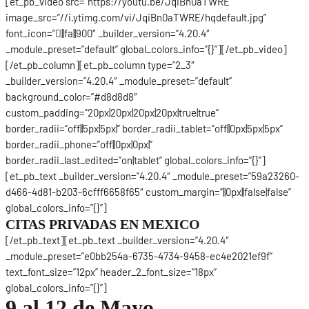
[et_pb_video src=”https://youtu.be/JqiBn0aTWRE”
image_src=”//i.ytimg.com/vi/JqiBn0aTWRE/hqdefault.jpg”
font_icon=”||fa||900″ _builder_version=”4.20.4″
_module_preset=”default” global_colors_info=”{}”][/et_pb_video]
[/et_pb_column][et_pb_column type=”2_3″
_builder_version=”4.20.4″ _module_preset=”default”
background_color=”#d8d8d8″
custom_padding=”20px|20px|20px|20px|true|true”
border_radii=”off||5px|5px|” border_radii_tablet=”off||0px|5px|5px”
border_radii_phone=”off||0px|0px|”
border_radii_last_edited=”on|tablet” global_colors_info=”{}”]
[et_pb_text _builder_version=”4.20.4″ _module_preset=”59a23260-
d466-4d81-b203-6cfff6658f65″ custom_margin=”||0px||false|false”
global_colors_info=”{}”]
CITAS PRIVADAS EN MEXICO
[/et_pb_text][et_pb_text _builder_version=”4.20.4″
_module_preset=”e0bb254a-6735-4734-9458-ec4e2021ef9f”
text_font_size=”12px” header_2_font_size=”18px”
global_colors_info=”{}”]
9 al 12 de Mayo