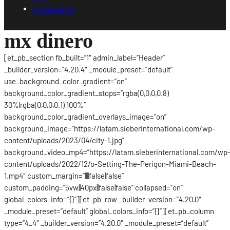
Contáctanos
mx dinero
[et_pb_section fb_built=”1″ admin_label=”Header”
_builder_version=”4.20.4″ _module_preset=”default”
use_background_color_gradient=”on”
background_color_gradient_stops=”rgba(0,0,0,0.8)
30%|rgba(0,0,0,0.1) 100%”
background_color_gradient_overlays_image=”on”
background_image=”https://latam.sieberinternational.com/wp-
content/uploads/2023/04/city-1.jpg”
background_video_mp4=”https://latam.sieberinternational.com/wp
content/uploads/2022/12/o-Setting-The-Perigon-Miami-Beach-
1.mp4″ custom_margin=”||||false|false”
custom_padding=”5vw||40px||false|false” collapsed=”on”
global_colors_info=”{}”][et_pb_row _builder_version=”4.20.0″
_module_preset=”default” global_colors_info=”{}”][et_pb_column
type=”4_4″ _builder_version=”4.20.0″ _module_preset=”default”