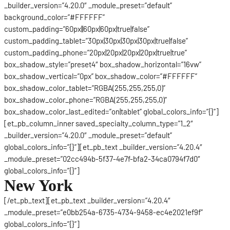
_builder_version=”4.20.0″ _module_preset=”default”
background_color=”#FFFFFF”
custom_padding=”60px||60px|60px|true|false”
custom_padding_tablet=”30px|30px|30px|30px|true|false”
custom_padding_phone=”20px|20px|20px|20px|true|true”
box_shadow_style=”preset4″ box_shadow_horizontal=”16vw”
box_shadow_vertical=”0px” box_shadow_color=”#FFFFFF”
box_shadow_color_tablet=”RGBA(255,255,255,0)”
box_shadow_color_phone=”RGBA(255,255,255,0)”
box_shadow_color_last_edited=”on|tablet” global_colors_info=”{}”]
[et_pb_column_inner saved_specialty_column_type=”1_2″
_builder_version=”4.20.0″ _module_preset=”default”
global_colors_info=”{}”][et_pb_text _builder_version=”4.20.4″
_module_preset=”02cc494b-5f37-4e7f-bfa2-34ca0794f7d0″
global_colors_info=”{}”]
New York
[/et_pb_text][et_pb_text _builder_version=”4.20.4″
_module_preset=”e0bb254a-6735-4734-9458-ec4e2021ef9f”
global_colors_info=”{}”]