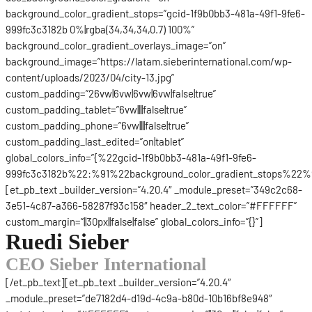
background_color_gradient_stops=”gcid-1f9b0bb3-481a-49f1-9fe6-
999fc3c3182b 0%|rgba(34,34,34,0.7) 100%”
background_color_gradient_overlays_image=”on”
background_image=”https://latam.sieberinternational.com/wp-
content/uploads/2023/04/city-13.jpg”
custom_padding=”26vw|6vw|6vw|6vw|false|true”
custom_padding_tablet=”6vw||||false|true”
custom_padding_phone=”6vw||||false|true”
custom_padding_last_edited=”on|tablet”
global_colors_info=”{%22gcid-1f9b0bb3-481a-49f1-9fe6-
999fc3c3182b%22:%91%22background_color_gradient_stops%22%9
[et_pb_text _builder_version=”4.20.4″ _module_preset=”349c2c68-
3e51-4c87-a366-58287f93c158″ header_2_text_color=”#FFFFFF”
custom_margin=”||30px||false|false” global_colors_info=”{}”]
Ruedi Sieber
CEO Sieber International
[/et_pb_text][et_pb_text _builder_version=”4.20.4″
_module_preset=”de7182d4-d19d-4c9a-b80d-10b16bf8e948″