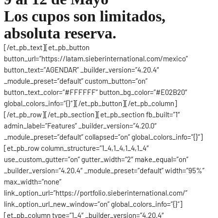
Los cupos son limitados,
absoluta reserva.
[/et_pb_text][et_pb_button
button_url=”https://latam.sieberinternational.com/mexico”
button_text=”AGENDAR” _builder_version=”4.20.4″
_module_preset=”default” custom_button=”on”
button_text_color=”#FFFFFF” button_bg_color=”#E02B20″
global_colors_info=”{}”][/et_pb_button][/et_pb_column]
[/et_pb_row][/et_pb_section][et_pb_section fb_built=”1″
admin_label=”Features” _builder_version=”4.20.0″
_module_preset=”default” collapsed=”on” global_colors_info=”{}”]
[et_pb_row column_structure=”1_4,1_4,1_4,1_4″
use_custom_gutter=”on” gutter_width=”2″ make_equal=”on”
_builder_version=”4.20.4″ _module_preset=”default” width=”95%”
max_width=”none”
link_option_url=”https://portfolio.sieberinternational.com/”
link_option_url_new_window=”on” global_colors_info=”{}”]
[et_pb_column type=”1_4″ _builder_version=”4.20.4″