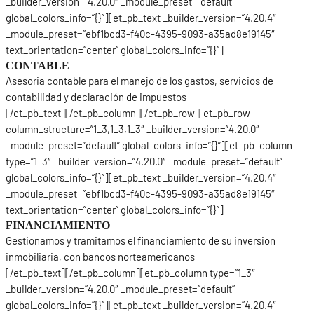
_builder_version=”4.20.0″ _module_preset=”default”
global_colors_info=”{}”][et_pb_text _builder_version=”4.20.4″
_module_preset=”ebf1bcd3-f40c-4395-9093-a35ad8e19145″
text_orientation=”center” global_colors_info=”{}”]
CONTABLE
Asesoria contable para el manejo de los gastos, servicios de
contabilidad y declaración de impuestos
[/et_pb_text][/et_pb_column][/et_pb_row][et_pb_row
column_structure=”1_3,1_3,1_3″ _builder_version=”4.20.0″
_module_preset=”default” global_colors_info=”{}”][et_pb_column
type=”1_3″ _builder_version=”4.20.0″ _module_preset=”default”
global_colors_info=”{}”][et_pb_text _builder_version=”4.20.4″
_module_preset=”ebf1bcd3-f40c-4395-9093-a35ad8e19145″
text_orientation=”center” global_colors_info=”{}”]
FINANCIAMIENTO
Gestionamos y tramitamos el financiamiento de su inversion
inmobiliaria, con bancos norteamericanos
[/et_pb_text][/et_pb_column][et_pb_column type=”1_3″
_builder_version=”4.20.0″ _module_preset=”default”
global_colors_info=”{}”][et_pb_text _builder_version=”4.20.4″