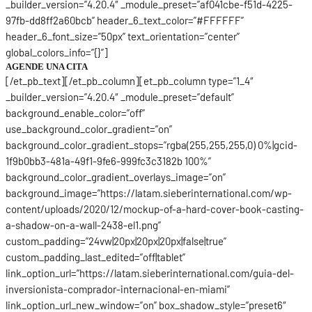
_builder_version=”4.20.4″ _module_preset=”af041cbe-f51d-4225-
97fb-dd8ff2a60bcb” header_6_text_color=”#FFFFFF”
header_6_font_size=”50px” text_orientation=”center”
global_colors_info=”{}”]
AGENDE UNA CITA
[/et_pb_text][/et_pb_column][et_pb_column type=”1_4″
_builder_version=”4.20.4″ _module_preset=”default”
background_enable_color=”off”
use_background_color_gradient=”on”
background_color_gradient_stops=”rgba(255,255,255,0) 0%|gcid-
1f9b0bb3-481a-49f1-9fe6-999fc3c3182b 100%”
background_color_gradient_overlays_image=”on”
background_image=”https://latam.sieberinternational.com/wp-
content/uploads/2020/12/mockup-of-a-hard-cover-book-casting-
a-shadow-on-a-wall-2438-el1.png”
custom_padding=”24vw|20px|20px|20px|false|true”
custom_padding_last_edited=”off|tablet”
link_option_url=”https://latam.sieberinternational.com/guia-del-
inversionista-comprador-internacional-en-miami”
link_option_url_new_window=”on” box_shadow_style=”preset6″