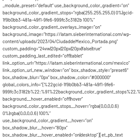
_module_preset=”default” use_background_color_gradient=”on”
background_color_gradient_stops=”rgba(255,255,255,0) 0%|gcid-
1f9b0bb3-481a-49f1-9fe6-999fc3c3182b 100%”
background_color_gradient_overlays_image=”on”
background_image=”https://latam.sieberinternational.com/wp-
content/uploads/2023/04/CiudaddeMexico_Portada.png”
custom_padding=”24vw|20px|20px|20px|false|true”
custom_padding_last_edited=”off|tablet”
link_option_url=”https://latam.sieberinternational.com/mexico”
link_option_url_new_window=”on” box_shadow_style=”preset6″
box_shadow_blur=”0px” box_shadow_color=”#000000″
global_colors_info=”{%22gcid-1f9b0bb3-481a-49f1-9fe6-
999fc3c3182b%22:%91%22background_color_gradient_stops%22,%
background__hover_enabled=”off|hover”
background_color_gradient_stops__hover=”rgba(0,0,0,0.6)
0%|rgba(0,0,0,0.6) 100%”
use_background_color_gradient__hover=”on”
box_shadow_blur__hover=”80px”
box_shadow_blur__hover_enabled=”on|desktop”][et_pb_text