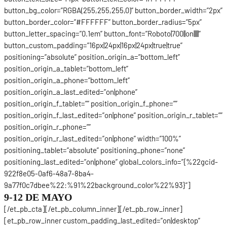
button_bg_color=”RGBA(255,255,255,0)” button_border_width=”2px”
button_border_color=”#FFFFFF” button_border_radius=”5px”
button_letter_spacing=”0.1em” button_font=”Roboto|700||on|||||”
button_custom_padding=”16px|24px|16px|24px|true|true”
positioning=”absolute” position_origin_a=”bottom_left”
position_origin_a_tablet=”bottom_left”
position_origin_a_phone=”bottom_left”
position_origin_a_last_edited=”on|phone”
position_origin_f_tablet=”” position_origin_f_phone=””
position_origin_f_last_edited=”on|phone” position_origin_r_tablet=””
position_origin_r_phone=””
position_origin_r_last_edited=”on|phone” width=”100%”
positioning_tablet=”absolute” positioning_phone=”none”
positioning_last_edited=”on|phone” global_colors_info=”{%22gcid-
922f8e05-0af6-48a7-8ba4-
9a77f0c7dbee%22:%91%22background_color%22%93}”]
9-12 DE MAYO
[/et_pb_cta][/et_pb_column_inner][/et_pb_row_inner]
[et_pb_row_inner custom_padding_last_edited=”on|desktop”