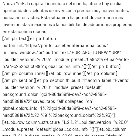
Nueva York, la capital financiera del mundo, ofrece hoy en día
oportunidades selectas de inversión a precios muy convenientes,
nunca antes vistos. Esta situación ha permitido acercar a más
inversionistas mexicanos a la posibilidad de adquirir una propiedad
en esta icónica ciudad.
[/et_pb_text][et_pb_button
button_url=”https://portfolio.sieberinternational.com/”
url_new_window=”on” button_text=”PORTAFOLIO NEW YORK”
_builder_version=”4.20.4″ _module_preset=”6a9c2f47-65a2-4c1c-
b7a4-c252bc6c088b” global_colors_info=”{}”][/et_pb_button]
[/et_pb_column_inner][/et_pb_row_inner][/et_pb_column]
[/et_pb_section][et_pb_section fb_built=”1″ admin_label=”Events”
_builder_version=”4.20.0″ _module_preset=”default”
background_color=”gcid-86da69f8-ce43-4c42-8395-
4abd58818e72″ saved_tabs=”all” collapsed=”on”
global_colors_info=”{%22gcid-86da69f8-ce43-4c42-8395-
4abd58818e72%22:%91%22background_color%22%93}”]
[et_pb_row column_structure=”1_2,1_2″ _builder_version=”4.20.0″
_module_preset=”default” global_colors_info=”{}”][et_pb_column
type=”1_2″ _builder_version=”4.20.0″ _module_preset=”default”