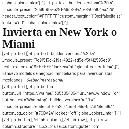
global_colors_info=”{}”][et_pb_text _builder_version=”4.20.4″
_module_preset=”2666f8fa-b291-48c8-943b-8402904aa326″
header_text_color=”#FFFFFF” custom_margin=”||10px||false|false”
locked=”off” global_colors_info=”{}”]
Invierta en New York o
Miami
[/et_pb_text][et_pb_text _builder_version=”4.20.4″
_module_preset=”7c91513c-219a-4922-ad5e-f5f412593ec8″
text_text_color=”#FFFFFF” locked=”off” global_colors_info=”{}”]
El nuevo modelo de negocio inmobiliario para inversionistas
mexicanos –
Sieber International
[/et_pb_text][et_pb_button
button_url=”https://wa.me/13053054854″ url_new_window=”on”
button_text=”WhatsApp” _builder_version=”4.20.4″
_module_preset=”eb6e63f0-2a2c-43ef-b96d-5673f48e6663″
button_bg_color=”#7CDA24″ locked=”off” global_colors_info=”{}”]
[/et_pb_button][/et_pb_column][/et_pb_row][et_pb_row
column_structure=”1_3,2_3″ use_custom_gutter=”on”