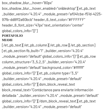
box_shadow_blur__hover=”80px”
box_shadow_blur__hover_enabled=”on|desktop”][et_pb_text
_builder_version=”4.20.4″ _module_preset=”af041cbe-f51d-4225-
97fb-dd8ff2a60bcb” header_6_text_color=”#FFFFFF”
header_6_font_size=”47px” text_orientation=”center”
global_colors_info=”{}”]
PORTAFOLIO
MIAMI
[/et_pb_text][/et_pb_column][/et_pb_row][/et_pb_section]
[et_pb_section fb_built=”1″ _builder_version=”4.20.4″
_module_preset=”default” global_colors_info=”{}”][et_pb_row
column_structure=”3_5,2_5″ _builder_version=”4.20.4″
_module_preset=”default” background_color=”#ffffff”
global_colors_info=”{}”][et_pb_column type=”3_5″
_builder_version=”4.20.4″ _module_preset=”default”
global_colors_info=”{}”][dsm_block_reveal_text
block_reveal_text=”Contáctanos para enviarte información
detallada ” _builder_version=”4.20.4″ _module_preset=”default”
global_colors_info=”{}”][/dsm_block_reveal_text][et_pb_text
_builder_version=”4.20.4″ _module_preset=”default”