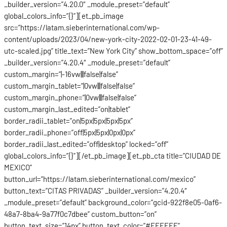
_builder_version=”4.20.0″ _module_preset=”default”
global_colors_info=”{}”][et_pb_image
src=”https://latam.sieberinternational.com/wp-
content/uploads/2023/04/new-york-city-2022-02-01-23-41-49-
utc-scaled.jpg” title_text=”New York City” show_bottom_space=”off”
_builder_version=”4.20.4″ _module_preset=”default”
custom_margin=”|-16vw|||false|false”
custom_margin_tablet=”|0vw|||false|false”
custom_margin_phone=”|0vw|||false|false”
custom_margin_last_edited=”on|tablet”
border_radii_tablet=”on|5px|5px|5px|5px”
border_radii_phone=”off|5px|5px|0px|0px”
border_radii_last_edited=”off|desktop” locked=”off”
global_colors_info=”{}”][/et_pb_image][et_pb_cta title=”CIUDAD DE
MEXICO”
button_url=”https://latam.sieberinternational.com/mexico”
button_text=”CITAS PRIVADAS” _builder_version=”4.20.4″
_module_preset=”default” background_color=”gcid-922f8e05-0af6-
48a7-8ba4-9a77f0c7dbee” custom_button=”on”
button_text_size=”14px” button_text_color=”#FFFFFF”