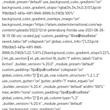
_module_preset=”default” use_background_color_gradient=”on”
background_color_gradient_stops=”rgba(34,34,34,0.3) 0%|gcid-
1f9b0bb3-481a-49f1-9fe6-999fc3c3182b 100%”
background_color_gradient_overlays_image=”on”
background_image=”https://latam.sieberinternational.com/wp-
content/uploads/2022/12/st-petersburg-florida-usa-2021-08-26-
18-13-06-utc-scaled.jpg” custom_padding=”16vw||||false|false”
saved_tabs=”all” collapsed=”on” global_colors_info=”{%22gcid-
1f9b0bb3-481a-49f1-9fe6-
999fc3c3182b%22:%91%22background_color_gradient_stops%22%9
[/et_pb_section][et_pb_section fb_built=”1″ admin_label=”Call to
Action” _builder_version=”4.20.0″ _module_preset=”default”
custom_padding=”0px||0px||true|false” collapsed=”on”
global_colors_info=”{}”][et_pb_row column_structure=”1_2,1_2″
use_custom_gutter=”on” gutter_width=”1″ make_equal=”on”
_builder_version=”4.20.4″ _module_preset=”default” width=”100%”
max_width=”none” custom_padding=”0px||0px||true|false”
global_colors_info=”{}”][et_pb_column type=”1_2″
_builder_version=”4.20.4″ _module_preset=”default”
use_background_color_gradient=”on”