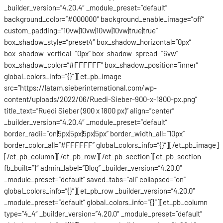
_builder_version=”4.20.4″ _module_preset=”default”
background_color=”#000000″ background_enable_image=”off”
custom_padding=”10vw|10vw|10vw|10vw|true|true”
box_shadow_style=”preset4″ box_shadow_horizontal=”0px”
box_shadow_vertical=”0px” box_shadow_spread=”6vw”
box_shadow_color=”#FFFFFF” box_shadow_position=”inner”
global_colors_info=”{}”][et_pb_image
src=”https://latam.sieberinternational.com/wp-
content/uploads/2022/06/Ruedi-Sieber-900-x-1800-px.png”
title_text=”Ruedi Sieber (900 x 1800 px)” align=”center”
_builder_version=”4.20.4″ _module_preset=”default”
border_radii=”on|5px|5px|5px|5px” border_width_all=”10px”
border_color_all=”#FFFFFF” global_colors_info=”{}”][/et_pb_image]
[/et_pb_column][/et_pb_row][/et_pb_section][et_pb_section
fb_built=”1″ admin_label=”Blog” _builder_version=”4.20.0″
_module_preset=”default” saved_tabs=”all” collapsed=”on”
global_colors_info=”{}”][et_pb_row _builder_version=”4.20.0″
_module_preset=”default” global_colors_info=”{}”][et_pb_column
type=”4_4″ _builder_version=”4.20.0″ _module_preset=”default”