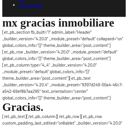
Contáctanos
mx gracias inmobiliare
[et_pb_section fb_built=”1″ admin_label=”Header”
_builder_version=”4.20.0″ _module_preset=”default” collapsed=”on”
global_colors_info=”{}” theme_builder_area=”post_content”]
[et_pb_row _builder_version=”4.20.0″ _module_preset=”default”
global_colors_info=”{}” theme_builder_area=”post_content”]
[et_pb_column type=”4_4″ _builder_version=”4.20.0″
_module_preset=”default” global_colors_info=”{}”
theme_builder_area=”post_content”][et_pb_text
_builder_version=”4.20.4″ _module_preset=”9397d249-00a4-46c7-
a542-69ef8b7aa295″ text_orientation=”center”
global_colors_info=”{}” theme_builder_area=”post_content”]
Gracias.
[/et_pb_text][/et_pb_column][/et_pb_row][et_pb_row
custom_padding_last_edited=”on|tablet” _builder_version=”4.20.0″