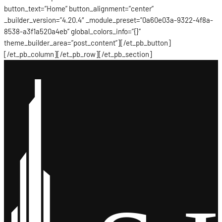
button_text=”Home” button_alignment=”center”
_builder_version=”4.20.4″ _module_preset=”0a60e03a-9322-4f8a-
8538-a3f1a520a4eb” global_colors_info=”{}”
theme_builder_area=”post_content”][/et_pb_button]
[/et_pb_column][/et_pb_row][/et_pb_section]