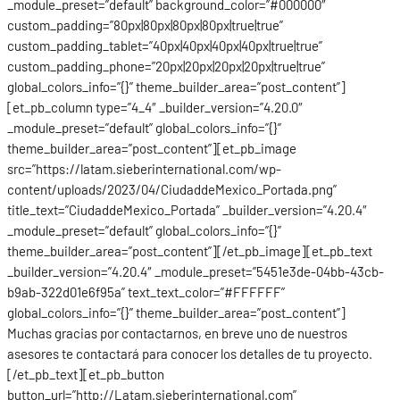
_module_preset=”default” background_color=”#000000″
custom_padding=”80px|80px|80px|80px|true|true”
custom_padding_tablet=”40px|40px|40px|40px|true|true”
custom_padding_phone=”20px|20px|20px|20px|true|true”
global_colors_info=”{}” theme_builder_area=”post_content”]
[et_pb_column type=”4_4″ _builder_version=”4.20.0″
_module_preset=”default” global_colors_info=”{}”
theme_builder_area=”post_content”][et_pb_image
src=”https://latam.sieberinternational.com/wp-
content/uploads/2023/04/CiudaddeMexico_Portada.png”
title_text=”CiudaddeMexico_Portada” _builder_version=”4.20.4″
_module_preset=”default” global_colors_info=”{}”
theme_builder_area=”post_content”][/et_pb_image][et_pb_text
_builder_version=”4.20.4″ _module_preset=”5451e3de-04bb-43cb-
b9ab-322d01e6f95a” text_text_color=”#FFFFFF”
global_colors_info=”{}” theme_builder_area=”post_content”]
Muchas gracias por contactarnos, en breve uno de nuestros
asesores te contactará para conocer los detalles de tu proyecto.
[/et_pb_text][et_pb_button
button_url=”http://Latam.sieberinternational.com”