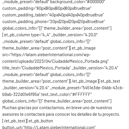
_module_preset=”default” background_color=”#000000″
custom_padding=”80px|80px|80px|80px|true|true”
custom_padding_tablet=”40px|40px|40px|40px|true|true”
custom_padding_phone=”20px|20px|20px|20px|true|true”
global_colors_info=”{}” theme_builder_area=”post_content”]
[et_pb_column type=”4_4″ _builder_version=”4.20.0″
_module_preset=”default” global_colors_info=”{}”
theme_builder_area=”post_content”][et_pb_image
src=”https://latam.sieberinternational.com/wp-
content/uploads/2023/04/CiudaddeMexico_Portada.png”
title_text=”CiudaddeMexico_Portada” _builder_version=”4.20.4″
_module_preset=”default” global_colors_info=”{}”
theme_builder_area=”post_content”][/et_pb_image][et_pb_text
_builder_version=”4.20.4″ _module_preset=”5451e3de-04bb-43cb-
b9ab-322d01e6f95a” text_text_color=”#FFFFFF”
global_colors_info=”{}” theme_builder_area=”post_content”]
Muchas gracias por contactarnos, en breve uno de nuestros
asesores te contactará para conocer los detalles de tu proyecto.
[/et_pb_text][et_pb_button
button_url=”http://Latam.sieberinternational.com”