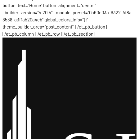
button_text=”Home” button_alignment=”center”
_builder_version=”4.20.4″ _module_preset=”0a60e03a-9322-4f8a-
8538-a3f1a520a4eb” global_colors_info=”{}”
theme_builder_area=”post_content”][/et_pb_button]
[/et_pb_column][/et_pb_row][/et_pb_section]