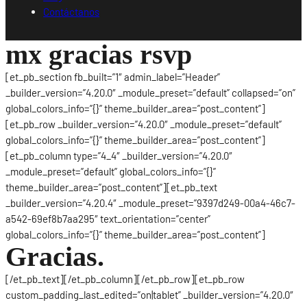
Contáctanos
mx gracias rsvp
[et_pb_section fb_built=”1″ admin_label=”Header”
_builder_version=”4.20.0″ _module_preset=”default” collapsed=”on”
global_colors_info=”{}” theme_builder_area=”post_content”]
[et_pb_row _builder_version=”4.20.0″ _module_preset=”default”
global_colors_info=”{}” theme_builder_area=”post_content”]
[et_pb_column type=”4_4″ _builder_version=”4.20.0″
_module_preset=”default” global_colors_info=”{}”
theme_builder_area=”post_content”][et_pb_text
_builder_version=”4.20.4″ _module_preset=”9397d249-00a4-46c7-
a542-69ef8b7aa295″ text_orientation=”center”
global_colors_info=”{}” theme_builder_area=”post_content”]
Gracias.
[/et_pb_text][/et_pb_column][/et_pb_row][et_pb_row
custom_padding_last_edited=”on|tablet” _builder_version=”4.20.0″