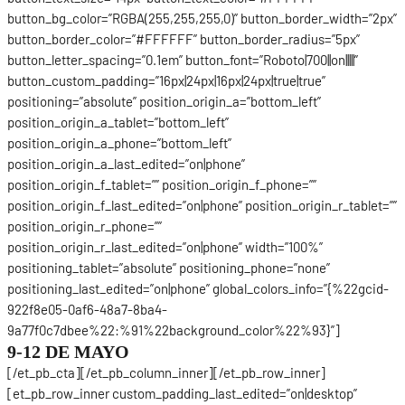
button_bg_color=”RGBA(255,255,255,0)” button_border_width=”2px”
button_border_color=”#FFFFFF” button_border_radius=”5px”
button_letter_spacing=”0.1em” button_font=”Roboto|700||on|||||”
button_custom_padding=”16px|24px|16px|24px|true|true”
positioning=”absolute” position_origin_a=”bottom_left”
position_origin_a_tablet=”bottom_left”
position_origin_a_phone=”bottom_left”
position_origin_a_last_edited=”on|phone”
position_origin_f_tablet=”” position_origin_f_phone=””
position_origin_f_last_edited=”on|phone” position_origin_r_tablet=””
position_origin_r_phone=””
position_origin_r_last_edited=”on|phone” width=”100%”
positioning_tablet=”absolute” positioning_phone=”none”
positioning_last_edited=”on|phone” global_colors_info=”{%22gcid-
922f8e05-0af6-48a7-8ba4-
9a77f0c7dbee%22:%91%22background_color%22%93}”]
9-12 DE MAYO
[/et_pb_cta][/et_pb_column_inner][/et_pb_row_inner]
[et_pb_row_inner custom_padding_last_edited=”on|desktop”