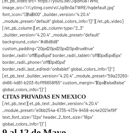
[et_pb_video src=”https://youtu.be/JqiBn0aTWRE”
image_src=”//i.ytimg.com/vi/JqiBn0aTWRE/hqdefault.jpg”
font_icon=”||fa||900″ _builder_version=”4.20.4″
_module_preset=”default” global_colors_info=”{}”][/et_pb_video]
[/et_pb_column][et_pb_column type=”2_3″
_builder_version=”4.20.4″ _module_preset=”default”
background_color=”#d8d8d8″
custom_padding=”20px|20px|20px|20px|true|true”
border_radii=”off||5px|5px|” border_radii_tablet=”off||0px|5px|5px”
border_radii_phone=”off||0px|0px|”
border_radii_last_edited=”on|tablet” global_colors_info=”{}”]
[et_pb_text _builder_version=”4.20.4″ _module_preset=”59a23260-
d466-4d81-b203-6cfff6658f65″ custom_margin=”||0px||false|false”
global_colors_info=”{}”]
CITAS PRIVADAS EN MEXICO
[/et_pb_text][et_pb_text _builder_version=”4.20.4″
_module_preset=”e0bb254a-6735-4734-9458-ec4e2021ef9f”
text_font_size=”12px” header_2_font_size=”18px”
global_colors_info=”{}”]
9 al 12 de Mayo