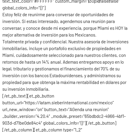
text_text_color=”#FFFFFF” custom_margin=”||30px||false|false”
global_colors_info=”{}”]
Estoy feliz de reunirme para conversar de oportunidades de
inversión. Si estas interesado, agendemos una reunión para
conversar, y conoce desde mi experiencia, porque Miami es HOY la
mejor alternativa de inversión para los Mexicanos.
Totalmente privada y confidencial. Nuestra asesoría de inversiones
inmobiliarias, incluye un portafolio exclusivo de propiedades en
Miami, cuidadosamente seleccionado para nuestros clientes, con
retornos de hasta un 14% anual. Ademas entregamos apoyo en lo
legal, tributario y gestionamos el financiamiento del 70% de su
inversión con los bancos Estadounidenses, y administramos su
propiedad para que obtenga la máxima rentabilidad en dólares por
su inversión inmobiliaria.
[/et_pb_text][et_pb_button
button_url=”https://latam.sieberinternational.com/mexico”
url_new_window=”on” button_text=”AGenda una reunion”
_builder_version=”4.20.4″ _module_preset=”65bdbdc2-4966-4bf1-
903d-d71be0de84c4″ global_colors_info=”{}”][/et_pb_button]
[/et_pb_column][et_pb_column type=”1_2″