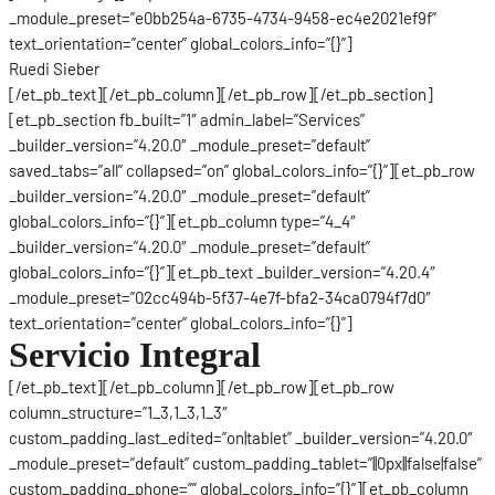
_module_preset=”e0bb254a-6735-4734-9458-ec4e2021ef9f”
text_orientation=”center” global_colors_info=”{}”]
Ruedi Sieber
[/et_pb_text][/et_pb_column][/et_pb_row][/et_pb_section]
[et_pb_section fb_built=”1″ admin_label=”Services”
_builder_version=”4.20.0″ _module_preset=”default”
saved_tabs=”all” collapsed=”on” global_colors_info=”{}”][et_pb_row
_builder_version=”4.20.0″ _module_preset=”default”
global_colors_info=”{}”][et_pb_column type=”4_4″
_builder_version=”4.20.0″ _module_preset=”default”
global_colors_info=”{}”][et_pb_text _builder_version=”4.20.4″
_module_preset=”02cc494b-5f37-4e7f-bfa2-34ca0794f7d0″
text_orientation=”center” global_colors_info=”{}”]
Servicio Integral
[/et_pb_text][/et_pb_column][/et_pb_row][et_pb_row
column_structure=”1_3,1_3,1_3″
custom_padding_last_edited=”on|tablet” _builder_version=”4.20.0″
_module_preset=”default” custom_padding_tablet=”||0px||false|false”
custom_padding_phone=”” global_colors_info=”{}”][et_pb_column