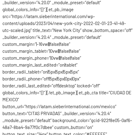
_builder_version=”4.20.0″ _module_preset=”default”
global_colors_info=”{}”][et_pb_image
src=”https://latam.sieberinternational.com/wp-
content/uploads/2023/04/new-york-city-2022-02-01-23-41-49-
utc-scaled.jpg” title_text=”New York City” show_bottom_space=”off”
_builder_version=”4.20.4″ _module_preset=”default”
custom_margin=”|-16vw|||false|false”
custom_margin_tablet=”|0vw|||false|false”
custom_margin_phone=”|0vw|||false|false”
custom_margin_last_edited=”on|tablet”
border_radii_tablet=”on|5px|5px|5px|5px”
border_radii_phone=”off|5px|5px|0px|0px”
border_radii_last_edited=”off|desktop” locked=”off”
global_colors_info=”{}”][/et_pb_image][et_pb_cta title=”CIUDAD DE
MEXICO”
button_url=”https://latam.sieberinternational.com/mexico”
button_text=”CITAS PRIVADAS” _builder_version=”4.20.4″
_module_preset=”default” background_color=”gcid-922f8e05-0af6-
48a7-8ba4-9a77f0c7dbee” custom_button=”on”
button_text_size=”14px” button_text_color=”#FFFFFF”