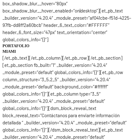
box_shadow_blur__hover=”80px”
box_shadow_blur__hover_enabled=”on|desktop”][et_pb_text
_builder_version=”4.20.4″ _module_preset=”af041cbe-f51d-4225-
97fb-dd8ff2a60bcb” header_6_text_color=”#FFFFFF”
header_6_font_size=”47px” text_orientation=”center”
global_colors_info=”{}”]
PORTAFOLIO
MIAMI
[/et_pb_text][/et_pb_column][/et_pb_row][/et_pb_section]
[et_pb_section fb_built=”1″ _builder_version=”4.20.4″
_module_preset=”default” global_colors_info=”{}”][et_pb_row
column_structure=”3_5,2_5″ _builder_version=”4.20.4″
_module_preset=”default” background_color=”#ffffff”
global_colors_info=”{}”][et_pb_column type=”3_5″
_builder_version=”4.20.4″ _module_preset=”default”
global_colors_info=”{}”][dsm_block_reveal_text
block_reveal_text=”Contáctanos para enviarte información
detallada ” _builder_version=”4.20.4″ _module_preset=”default”
global_colors_info=”{}”][/dsm_block_reveal_text][et_pb_text
_builder_version=”4.20.4″ _module_preset=”default”