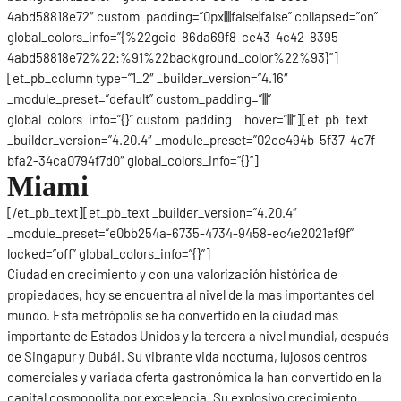
4abd58818e72″ custom_padding=”0px||||false|false” collapsed=”on”
global_colors_info=”{%22gcid-86da69f8-ce43-4c42-8395-
4abd58818e72%22:%91%22background_color%22%93}”]
[et_pb_column type=”1_2″ _builder_version=”4.16″
_module_preset=”default” custom_padding=”|||”
global_colors_info=”{}” custom_padding__hover=”|||”][et_pb_text
_builder_version=”4.20.4″ _module_preset=”02cc494b-5f37-4e7f-
bfa2-34ca0794f7d0″ global_colors_info=”{}”]
Miami
[/et_pb_text][et_pb_text _builder_version=”4.20.4″
_module_preset=”e0bb254a-6735-4734-9458-ec4e2021ef9f”
locked=”off” global_colors_info=”{}”]
Ciudad en crecimiento y con una valorización histórica de
propiedades, hoy se encuentra al nivel de la mas importantes del
mundo. Esta metrópolis se ha convertido en la ciudad más
importante de Estados Unidos y la tercera a nivel mundial, después
de Singapur y Dubái. Su vibrante vida nocturna, lujosos centros
comerciales y variada oferta gastronómica la han convertido en la
capital cosmopolita por excelencia. Su explosivo crecimiento