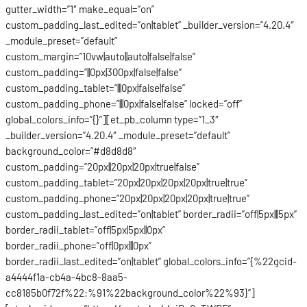
gutter_width=”1″ make_equal=”on”
custom_padding_last_edited=”on|tablet” _builder_version=”4.20.4″
_module_preset=”default”
custom_margin=”10vw|auto||auto|false|false”
custom_padding=”||0px|300px|false|false”
custom_padding_tablet=”|||0px|false|false”
custom_padding_phone=”|||0px|false|false” locked=”off”
global_colors_info=”{}”][et_pb_column type=”1_3″
_builder_version=”4.20.4″ _module_preset=”default”
background_color=”#d8d8d8″
custom_padding=”20px||20px|20px|true|false”
custom_padding_tablet=”20px|20px|20px|20px|true|true”
custom_padding_phone=”20px|20px|20px|20px|true|true”
custom_padding_last_edited=”on|tablet” border_radii=”off|5px|||5px”
border_radii_tablet=”off|5px|5px||0px”
border_radii_phone=”off|0px|||0px”
border_radii_last_edited=”on|tablet” global_colors_info=”{%22gcid-
a4444f1a-cb4a-4bc8-8aa5-
cc8185b0f72f%22:%91%22background_color%22%93}”]