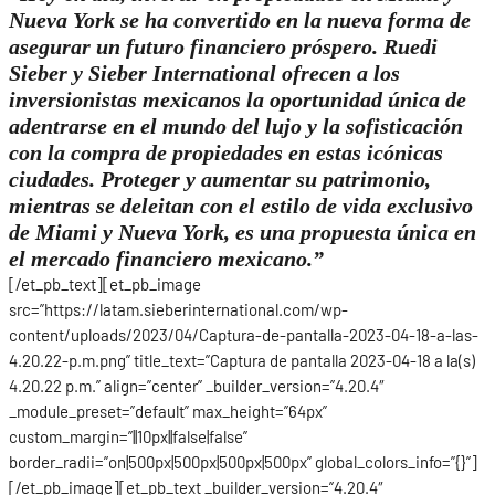
Nueva York se ha convertido en la nueva forma de
asegurar un futuro financiero próspero. Ruedi
Sieber y Sieber International ofrecen a los
inversionistas mexicanos la oportunidad única de
adentrarse en el mundo del lujo y la sofisticación
con la compra de propiedades en estas icónicas
ciudades. Proteger y aumentar su patrimonio,
mientras se deleitan con el estilo de vida exclusivo
de Miami y Nueva York, es una propuesta única en
el mercado financiero mexicano.”
[/et_pb_text][et_pb_image
src=”https://latam.sieberinternational.com/wp-
content/uploads/2023/04/Captura-de-pantalla-2023-04-18-a-las-
4.20.22-p.m.png” title_text=”Captura de pantalla 2023-04-18 a la(s)
4.20.22 p.m.” align=”center” _builder_version=”4.20.4″
_module_preset=”default” max_height=”64px”
custom_margin=”||10px||false|false”
border_radii=”on|500px|500px|500px|500px” global_colors_info=”{}”]
[/et_pb_image][et_pb_text _builder_version=”4.20.4″