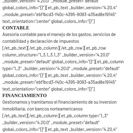
_builder_version=”4.20.0″ _module_preset=”default”
global_colors_info=”{}”][et_pb_text _builder_version=”4.20.4″
_module_preset=”ebf1bcd3-f40c-4395-9093-a35ad8e19145″
text_orientation=”center” global_colors_info=”{}”]
CONTABLE
Asesoria contable para el manejo de los gastos, servicios de
contabilidad y declaración de impuestos
[/et_pb_text][/et_pb_column][/et_pb_row][et_pb_row
column_structure=”1_3,1_3,1_3″ _builder_version=”4.20.0″
_module_preset=”default” global_colors_info=”{}”][et_pb_column
type=”1_3″ _builder_version=”4.20.0″ _module_preset=”default”
global_colors_info=”{}”][et_pb_text _builder_version=”4.20.4″
_module_preset=”ebf1bcd3-f40c-4395-9093-a35ad8e19145″
text_orientation=”center” global_colors_info=”{}”]
FINANCIAMIENTO
Gestionamos y tramitamos el financiamiento de su inversion
inmobiliaria, con bancos norteamericanos
[/et_pb_text][/et_pb_column][et_pb_column type=”1_3″
_builder_version=”4.20.0″ _module_preset=”default”
global_colors_info=”{}”][et_pb_text _builder_version=”4.20.4″