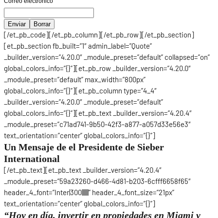
Correo electrónico
[/et_pb_code][/et_pb_column][/et_pb_row][/et_pb_section]
[et_pb_section fb_built=”1″ admin_label=”Quote”
_builder_version=”4.20.0″ _module_preset=”default” collapsed=”on”
global_colors_info=”{}”][et_pb_row _builder_version=”4.20.0″
_module_preset=”default” max_width=”800px”
global_colors_info=”{}”][et_pb_column type=”4_4″
_builder_version=”4.20.0″ _module_preset=”default”
global_colors_info=”{}”][et_pb_text _builder_version=”4.20.4″
_module_preset=”c71ad741-9b50-42f3-a877-a057d33e56e3″
text_orientation=”center” global_colors_info=”{}”]
Un Mensaje de el Presidente de Sieber
International
[/et_pb_text][et_pb_text _builder_version=”4.20.4″
_module_preset=”59a23260-d466-4d81-b203-6cfff6658f65″
header_4_font=”Inter|300|||||||” header_4_font_size=”21px”
text_orientation=”center” global_colors_info=”{}”]
“Hoy en día, invertir en propiedades en Miami y