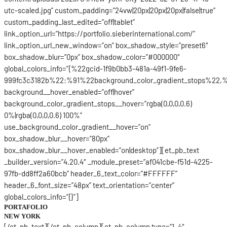
utc-scaled.jpg” custom_padding=”24vw|20px|20px|20px|false|true”
custom_padding_last_edited=”off|tablet”
link_option_url=”https://portfolio.sieberinternational.com/”
link_option_url_new_window=”on” box_shadow_style=”preset6″
box_shadow_blur=”0px” box_shadow_color=”#000000″
global_colors_info=”{%22gcid-1f9b0bb3-481a-49f1-9fe6-
999fc3c3182b%22:%91%22background_color_gradient_stops%22,%
background__hover_enabled=”off|hover”
background_color_gradient_stops__hover=”rgba(0,0,0,0.6)
0%|rgba(0,0,0,0.6) 100%”
use_background_color_gradient__hover=”on”
box_shadow_blur__hover=”80px”
box_shadow_blur__hover_enabled=”on|desktop”][et_pb_text
_builder_version=”4.20.4″ _module_preset=”af041cbe-f51d-4225-
97fb-dd8ff2a60bcb” header_6_text_color=”#FFFFFF”
header_6_font_size=”48px” text_orientation=”center”
global_colors_info=”{}”]
PORTAFOLIO
NEW YORK
[/et_pb_text][/et_pb_column][et_pb_column type=”1_4″