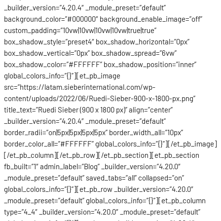
_builder_version=”4.20.4″ _module_preset=”default”
background_color=”#000000″ background_enable_image=”off”
custom_padding=”10vw|10vw|10vw|10vw|true|true”
box_shadow_style=”preset4″ box_shadow_horizontal=”0px”
box_shadow_vertical=”0px” box_shadow_spread=”6vw”
box_shadow_color=”#FFFFFF” box_shadow_position=”inner”
global_colors_info=”{}”][et_pb_image
src=”https://latam.sieberinternational.com/wp-
content/uploads/2022/06/Ruedi-Sieber-900-x-1800-px.png”
title_text=”Ruedi Sieber (900 x 1800 px)” align=”center”
_builder_version=”4.20.4″ _module_preset=”default”
border_radii=”on|5px|5px|5px|5px” border_width_all=”10px”
border_color_all=”#FFFFFF” global_colors_info=”{}”][/et_pb_image]
[/et_pb_column][/et_pb_row][/et_pb_section][et_pb_section
fb_built=”1″ admin_label=”Blog” _builder_version=”4.20.0″
_module_preset=”default” saved_tabs=”all” collapsed=”on”
global_colors_info=”{}”][et_pb_row _builder_version=”4.20.0″
_module_preset=”default” global_colors_info=”{}”][et_pb_column
type=”4_4″ _builder_version=”4.20.0″ _module_preset=”default”