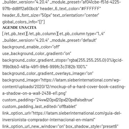
_builder_version=”4.20.4″ _module_preset=”af041cbe-f51d-4225-
97fb-dd8ff2a60bcb” header_6_text_color=”#FFFFFF”
header_6_font_size=”50px” text_orientation=”center”
global_colors_info=”{}”]
AGENDE UNA CITA
[/et_pb_text][/et_pb_column][et_pb_column type=”1_4″
_builder_version=”4.20.4″ _module_preset=”default”
background_enable_color=”off”
use_background_color_gradient=”on”
background_color_gradient_stops=”rgba(255,255,255,0) 0%|gcid-
1f9b0bb3-481a-49f1-9fe6-999fc3c3182b 100%”
background_color_gradient_overlays_image=”on”
background_image=”https://latam.sieberinternational.com/wp-
content/uploads/2020/12/mockup-of-a-hard-cover-book-casting-
a-shadow-on-a-wall-2438-el1.png”
custom_padding=”24vw|20px|20px|20px|false|true”
custom_padding_last_edited=”off|tablet”
link_option_url=”https://latam.sieberinternational.com/guia-del-
inversionista-comprador-internacional-en-miami”
link_option_url_new_window=”on” box_shadow_style=”preset6″