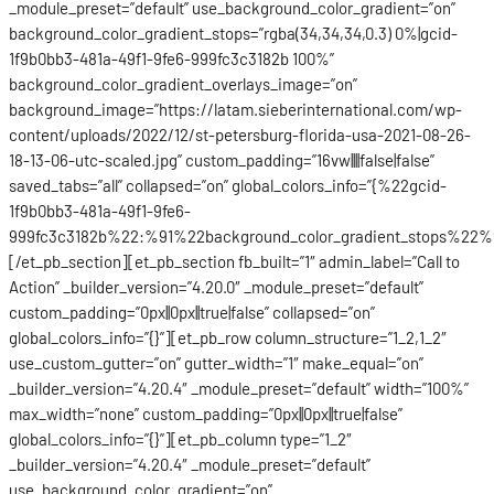
_module_preset=”default” use_background_color_gradient=”on”
background_color_gradient_stops=”rgba(34,34,34,0.3) 0%|gcid-
1f9b0bb3-481a-49f1-9fe6-999fc3c3182b 100%”
background_color_gradient_overlays_image=”on”
background_image=”https://latam.sieberinternational.com/wp-
content/uploads/2022/12/st-petersburg-florida-usa-2021-08-26-
18-13-06-utc-scaled.jpg” custom_padding=”16vw||||false|false”
saved_tabs=”all” collapsed=”on” global_colors_info=”{%22gcid-
1f9b0bb3-481a-49f1-9fe6-
999fc3c3182b%22:%91%22background_color_gradient_stops%22%9
[/et_pb_section][et_pb_section fb_built=”1″ admin_label=”Call to
Action” _builder_version=”4.20.0″ _module_preset=”default”
custom_padding=”0px||0px||true|false” collapsed=”on”
global_colors_info=”{}”][et_pb_row column_structure=”1_2,1_2″
use_custom_gutter=”on” gutter_width=”1″ make_equal=”on”
_builder_version=”4.20.4″ _module_preset=”default” width=”100%”
max_width=”none” custom_padding=”0px||0px||true|false”
global_colors_info=”{}”][et_pb_column type=”1_2″
_builder_version=”4.20.4″ _module_preset=”default”
use_background_color_gradient=”on”