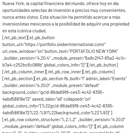
Nueva York, la capital financiera del mundo, ofrece hoy en día
oportunidades selectas de inversión a precios muy convenientes,
nunca antes vistos. Esta situación ha permitido acercar a más
inversionistas mexicanos a la posibilidad de adquirir una propiedad
en esta icónica ciudad.
[/et_pb_text][et_pb_button
button_url=”https://portfolio.sieberinternational.com/”
url_new_window=”on” button_text=”PORTAFOLIO NEW YORK”
_builder_version=”4.20.4″ _module_preset=”6a9c2f47-65a2-4c1c-
b7a4-c252bc6c088b” global_colors_info=”{}”][/et_pb_button]
[/et_pb_column_inner][/et_pb_row_inner][/et_pb_column]
[/et_pb_section][et_pb_section fb_built=”1″ admin_label=”Events”
_builder_version=”4.20.0″ _module_preset=”default”
background_color=”gcid-86da69f8-ce43-4c42-8395-
4abd58818e72″ saved_tabs=”all” collapsed=”on”
global_colors_info=”{%22gcid-86da69f8-ce43-4c42-8395-
4abd58818e72%22:%91%22background_color%22%93}”]
[et_pb_row column_structure=”1_2,1_2″ _builder_version=”4.20.0″
_module_preset=”default” global_colors_info=”{}”][et_pb_column
type=”1_2″ _builder_version=”4.20.0″ _module_preset=”default”