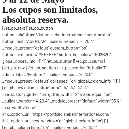
Los cupos son limitados,
absoluta reserva.
[/et_pb_text][et_pb_button
button_url=”https://latam.sieberinternational.com/mexico”
button_text=”AGENDAR” _builder_version=”4.20.4″
_module_preset=”default” custom_button=”on”
button_text_color=”#FFFFFF” button_bg_color=”#E02B20″
global_colors_info=”{}”][/et_pb_button][/et_pb_column]
[/et_pb_row][/et_pb_section][et_pb_section fb_built=”1″
admin_label=”Features” _builder_version=”4.20.0″
_module_preset=”default” collapsed=”on” global_colors_info=”{}”]
[et_pb_row column_structure=”1_4,1_4,1_4,1_4″
use_custom_gutter=”on” gutter_width=”2″ make_equal=”on”
_builder_version=”4.20.4″ _module_preset=”default” width=”95%”
max_width=”none”
link_option_url=”https://portfolio.sieberinternational.com/”
link_option_url_new_window=”on” global_colors_info=”{}”]
[et_pb_column type=”1_4″ _builder_version=”4.20.4″