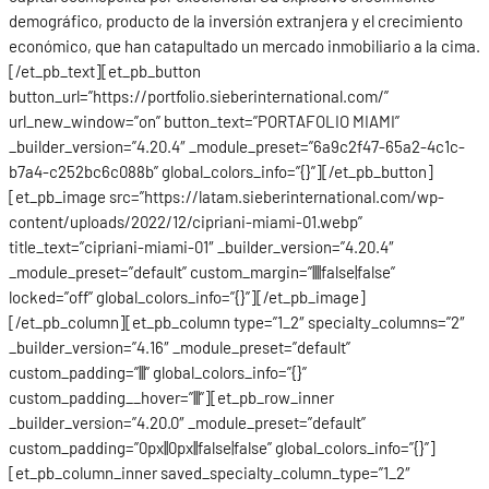
demográfico, producto de la inversión extranjera y el crecimiento
económico, que han catapultado un mercado inmobiliario a la cima.
[/et_pb_text][et_pb_button
button_url=”https://portfolio.sieberinternational.com/”
url_new_window=”on” button_text=”PORTAFOLIO MIAMI”
_builder_version=”4.20.4″ _module_preset=”6a9c2f47-65a2-4c1c-
b7a4-c252bc6c088b” global_colors_info=”{}”][/et_pb_button]
[et_pb_image src=”https://latam.sieberinternational.com/wp-
content/uploads/2022/12/cipriani-miami-01.webp”
title_text=”cipriani-miami-01″ _builder_version=”4.20.4″
_module_preset=”default” custom_margin=”||||false|false”
locked=”off” global_colors_info=”{}”][/et_pb_image]
[/et_pb_column][et_pb_column type=”1_2″ specialty_columns=”2″
_builder_version=”4.16″ _module_preset=”default”
custom_padding=”|||” global_colors_info=”{}”
custom_padding__hover=”|||”][et_pb_row_inner
_builder_version=”4.20.0″ _module_preset=”default”
custom_padding=”0px||0px||false|false” global_colors_info=”{}”]
[et_pb_column_inner saved_specialty_column_type=”1_2″