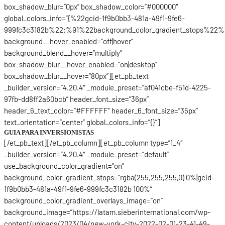
box_shadow_blur=”0px” box_shadow_color=”#000000″
global_colors_info=”{%22gcid-1f9b0bb3-481a-49f1-9fe6-
999fc3c3182b%22:%91%22background_color_gradient_stops%22%
background__hover_enabled=”off|hover”
background_blend__hover=”multiply”
box_shadow_blur__hover_enabled=”on|desktop”
box_shadow_blur__hover=”80px”][et_pb_text
_builder_version=”4.20.4″ _module_preset=”af041cbe-f51d-4225-
97fb-dd8ff2a60bcb” header_font_size=”36px”
header_6_text_color=”#FFFFFF” header_6_font_size=”35px”
text_orientation=”center” global_colors_info=”{}”]
GUIA PARA INVERSIONISTAS
[/et_pb_text][/et_pb_column][et_pb_column type=”1_4″
_builder_version=”4.20.4″ _module_preset=”default”
use_background_color_gradient=”on”
background_color_gradient_stops=”rgba(255,255,255,0) 0%|gcid-
1f9b0bb3-481a-49f1-9fe6-999fc3c3182b 100%”
background_color_gradient_overlays_image=”on”
background_image=”https://latam.sieberinternational.com/wp-
content/uploads/2023/04/new-york-city-2022-02-01-23-41-49-