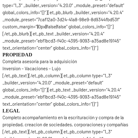
type=”1_3″ _builder_version=”4.20.0″ _module_preset=”default”
global_colors_info=”{}”][et_pb_blurb _builder_version=”4.20.4″
_module_preset=”7caf12a0-3d24-41a8-98e9-8d9344fbd53f”
custom_margin=”||0px||false|false” global_colors_info=”{}”]
[/et_pb_blurb][et_pb_text _builder_version=”4.20.4″
_module_preset=”ebf1bcd3-f40c-4395-9093-a35ad8e19145″
text_orientation=”center” global_colors_info=”{}”]
PROPIEDAD
Completa asesoría para la adquisición
Inversion – Vacaciones – Lujo
[/et_pb_text][/et_pb_column][et_pb_column type=”1_3″
_builder_version=”4.20.0″ _module_preset=”default”
global_colors_info=”{}”][et_pb_text _builder_version=”4.20.4″
_module_preset=”ebf1bcd3-f40c-4395-9093-a35ad8e19145″
text_orientation=”center” global_colors_info=”{}”]
LEGAL
Completo acompañamiento en la escrituración y compra de la
propiedad, creacion de sociedades, corporaciones y compañías
[/et_pb_text][/et_pb_column][et_pb_column type=”1_3″