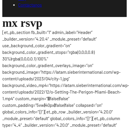
Contáctanos
mx rsvp
[et_pb_section fb_built=”1″ admin_label=”Header”
_builder_version=”4.20.4″ _module_preset=”default”
use_background_color_gradient=”on”
background_color_gradient_stops=”rgba(0,0,0,0.8)
30%|rgba(0,0,0,0.1) 100%”
background_color_gradient_overlays_image=”on”
background_image=”https://latam.sieberinternational.com/wp-
content/uploads/2023/04/city-1.jpg”
background_video_mp4=”https://latam.sieberinternational.com/wp
content/uploads/2022/12/o-Setting-The-Perigon-Miami-Beach-
1.mp4″ custom_margin=”||||false|false”
custom_padding=”5vw||40px||false|false” collapsed=”on”
global_colors_info=”{}”][et_pb_row _builder_version=”4.20.0″
_module_preset=”default” global_colors_info=”{}”][et_pb_column
type=”4_4″ _builder_version=”4.20.0″ _module_preset=”default”