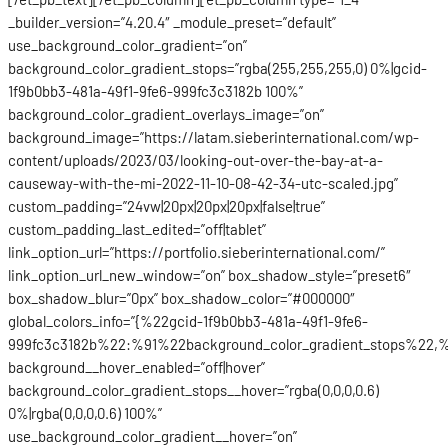
_builder_version=”4.20.4″ _module_preset=”default”
use_background_color_gradient=”on”
background_color_gradient_stops=”rgba(255,255,255,0) 0%|gcid-
1f9b0bb3-481a-49f1-9fe6-999fc3c3182b 100%”
background_color_gradient_overlays_image=”on”
background_image=”https://latam.sieberinternational.com/wp-
content/uploads/2023/03/looking-out-over-the-bay-at-a-
causeway-with-the-mi-2022-11-10-08-42-34-utc-scaled.jpg”
custom_padding=”24vw|20px|20px|20px|false|true”
custom_padding_last_edited=”off|tablet”
link_option_url=”https://portfolio.sieberinternational.com/”
link_option_url_new_window=”on” box_shadow_style=”preset6″
box_shadow_blur=”0px” box_shadow_color=”#000000″
global_colors_info=”{%22gcid-1f9b0bb3-481a-49f1-9fe6-
999fc3c3182b%22:%91%22background_color_gradient_stops%22,%
background__hover_enabled=”off|hover”
background_color_gradient_stops__hover=”rgba(0,0,0,0.6)
0%|rgba(0,0,0,0.6) 100%”
use_background_color_gradient__hover=”on”