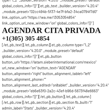
global_colors_info=”{}”][et_pb_text _builder_version=”4.20.4″
_module_preset=”02cc494b-5f37-4e7f-bfa2-34ca0794f7d0″
link_option_url=”https://wa.me/13053054854″
link_option_url_new_window=”on” global_colors_info=”{}”]
AGENDAR CITA PRIVADA
+1(305) 305 4854
[/et_pb_text][/et_pb_column][et_pb_column type=”1_2″
_builder_version=”4.20.0″ _module_preset=”default”
global_colors_info=”{}”][et_pb_button
button_url=”https://latam.sieberinternational.com/mexico”
url_new_window=”on” button_text=”AGENDAR”
button_alignment=”right” button_alignment_tablet=”left”
button_alignment_phone=””
button_alignment_last_edited=”on|tablet” _builder_version=”4.20.4″
_module_preset=”eb6e63f0-2a2c-43ef-b96d-5673f48e6663″
global_colors_info=”{}”][/et_pb_button][/et_pb_column]
[/et_pb_row][/et_pb_section][et_pb_section fb_built=”1″
admin_label=”Stats” _builder_version=”4.20.4″