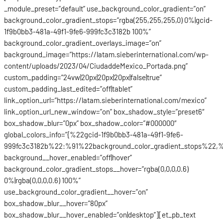
_module_preset=”default” use_background_color_gradient=”on”
background_color_gradient_stops=”rgba(255,255,255,0) 0%|gcid-
1f9b0bb3-481a-49f1-9fe6-999fc3c3182b 100%”
background_color_gradient_overlays_image=”on”
background_image=”https://latam.sieberinternational.com/wp-
content/uploads/2023/04/CiudaddeMexico_Portada.png”
custom_padding=”24vw|20px|20px|20px|false|true”
custom_padding_last_edited=”off|tablet”
link_option_url=”https://latam.sieberinternational.com/mexico”
link_option_url_new_window=”on” box_shadow_style=”preset6″
box_shadow_blur=”0px” box_shadow_color=”#000000″
global_colors_info=”{%22gcid-1f9b0bb3-481a-49f1-9fe6-
999fc3c3182b%22:%91%22background_color_gradient_stops%22,%
background__hover_enabled=”off|hover”
background_color_gradient_stops__hover=”rgba(0,0,0,0.6)
0%|rgba(0,0,0,0.6) 100%”
use_background_color_gradient__hover=”on”
box_shadow_blur__hover=”80px”
box_shadow_blur__hover_enabled=”on|desktop”][et_pb_text