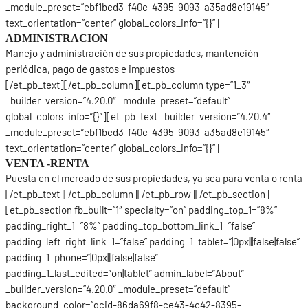
_module_preset=”ebf1bcd3-f40c-4395-9093-a35ad8e19145″
text_orientation=”center” global_colors_info=”{}”]
ADMINISTRACION
Manejo y administración de sus propiedades, mantención
periódica, pago de gastos e impuestos
[/et_pb_text][/et_pb_column][et_pb_column type=”1_3″
_builder_version=”4.20.0″ _module_preset=”default”
global_colors_info=”{}”][et_pb_text _builder_version=”4.20.4″
_module_preset=”ebf1bcd3-f40c-4395-9093-a35ad8e19145″
text_orientation=”center” global_colors_info=”{}”]
VENTA -RENTA
Puesta en el mercado de sus propiedades, ya sea para venta o renta
[/et_pb_text][/et_pb_column][/et_pb_row][/et_pb_section]
[et_pb_section fb_built=”1″ specialty=”on” padding_top_1=”8%”
padding_right_1=”8%” padding_top_bottom_link_1=”false”
padding_left_right_link_1=”false” padding_1_tablet=”|0px|||false|false”
padding_1_phone=”|0px|||false|false”
padding_1_last_edited=”on|tablet” admin_label=”About”
_builder_version=”4.20.0″ _module_preset=”default”
background_color=”gcid-86da69f8-ce43-4c42-8395-