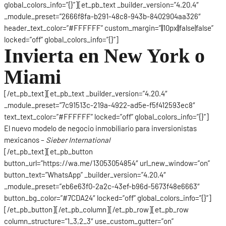
global_colors_info=”{}”][et_pb_text _builder_version=”4.20.4″
_module_preset=”2666f8fa-b291-48c8-943b-8402904aa326″
header_text_color=”#FFFFFF” custom_margin=”||10px||false|false”
locked=”off” global_colors_info=”{}”]
Invierta en New York o
Miami
[/et_pb_text][et_pb_text _builder_version=”4.20.4″
_module_preset=”7c91513c-219a-4922-ad5e-f5f412593ec8″
text_text_color=”#FFFFFF” locked=”off” global_colors_info=”{}”]
El nuevo modelo de negocio inmobiliario para inversionistas
mexicanos –
Sieber International
[/et_pb_text][et_pb_button
button_url=”https://wa.me/13053054854″ url_new_window=”on”
button_text=”WhatsApp” _builder_version=”4.20.4″
_module_preset=”eb6e63f0-2a2c-43ef-b96d-5673f48e6663″
button_bg_color=”#7CDA24″ locked=”off” global_colors_info=”{}”]
[/et_pb_button][/et_pb_column][/et_pb_row][et_pb_row
column_structure=”1_3,2_3″ use_custom_gutter=”on”