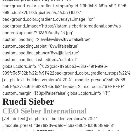
background_color_gradient_stops=”gcid-1f9b0bb3-481a-49f1-9fe6-
999fc3c3182b 0%|rgba(34,34,34,0.7) 100%”
background_color_gradient_overlays_image=”on”
background_image=”https://latam.sieberinternational.com/wp-
content/uploads/2023/04/city-13.jpg”
custom_padding=”26vw|6vw|6vw|6vw|false|true”
custom_padding_tablet=”6vw||||false|true”
custom_padding_phone=”6vw||||false|true”
custom_padding_last_edited=”on|tablet”
global_colors_info=”{%22gcid-1f9b0bb3-481a-49f1-9fe6-
999fc3c3182b%22:%91%22background_color_gradient_stops%22%9
[et_pb_text _builder_version=”4.20.4″ _module_preset=”349c2c68-
3e51-4c87-a366-58287f93c158″ header_2_text_color=”#FFFFFF”
custom_margin=”||30px||false|false” global_colors_info=”{}”]
Ruedi Sieber
CEO Sieber International
[/et_pb_text][et_pb_text _builder_version=”4.20.4″
_module_preset=”de7182d4-d19d-4c9a-b80d-10b16bf8e948″