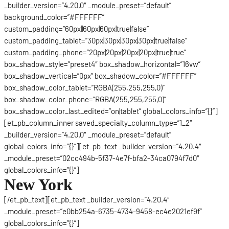
_builder_version=”4.20.0″ _module_preset=”default”
background_color=”#FFFFFF”
custom_padding=”60px||60px|60px|true|false”
custom_padding_tablet=”30px|30px|30px|30px|true|false”
custom_padding_phone=”20px|20px|20px|20px|true|true”
box_shadow_style=”preset4″ box_shadow_horizontal=”16vw”
box_shadow_vertical=”0px” box_shadow_color=”#FFFFFF”
box_shadow_color_tablet=”RGBA(255,255,255,0)”
box_shadow_color_phone=”RGBA(255,255,255,0)”
box_shadow_color_last_edited=”on|tablet” global_colors_info=”{}”]
[et_pb_column_inner saved_specialty_column_type=”1_2″
_builder_version=”4.20.0″ _module_preset=”default”
global_colors_info=”{}”][et_pb_text _builder_version=”4.20.4″
_module_preset=”02cc494b-5f37-4e7f-bfa2-34ca0794f7d0″
global_colors_info=”{}”]
New York
[/et_pb_text][et_pb_text _builder_version=”4.20.4″
_module_preset=”e0bb254a-6735-4734-9458-ec4e2021ef9f”
global_colors_info=”{}”]