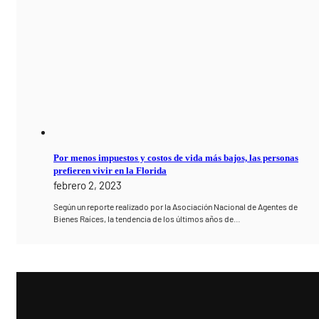
Por menos impuestos y costos de vida más bajos, las personas
prefieren vivir en la Florida
febrero 2, 2023
Según un reporte realizado por la Asociación Nacional de Agentes de
Bienes Raíces, la tendencia de los últimos años de…