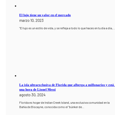
El lujo tiene un valor en el mercado
marzo 10, 2023
"El lujo es un estilo de vida, y se refleja a todo lo que haces en tu día a día,
La isla ultraexclusiva de Florida que alberga a millonarios y está
una hora de Lionel Messi
agosto 30, 2024
Florida es hogar de Indian Creek Island, una exclusiva comunidad en la
Bahía de Biscayne, conocida como el "búnker de…