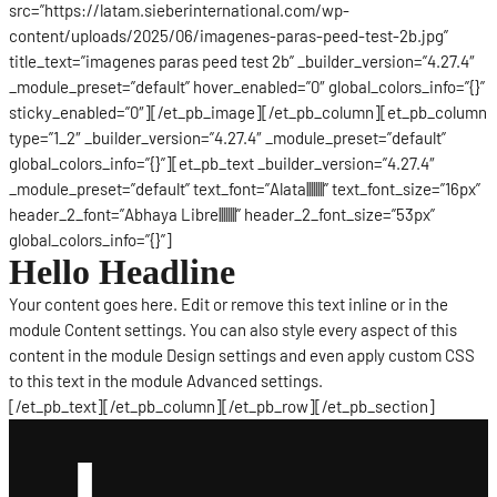
src=”https://latam.sieberinternational.com/wp-
content/uploads/2025/06/imagenes-paras-peed-test-2b.jpg”
title_text=”imagenes paras peed test 2b” _builder_version=”4.27.4″
_module_preset=”default” hover_enabled=”0″ global_colors_info=”{}”
sticky_enabled=”0″][/et_pb_image][/et_pb_column][et_pb_column
type=”1_2″ _builder_version=”4.27.4″ _module_preset=”default”
global_colors_info=”{}”][et_pb_text _builder_version=”4.27.4″
_module_preset=”default” text_font=”Alata||||||||” text_font_size=”16px”
header_2_font=”Abhaya Libre||||||||” header_2_font_size=”53px”
global_colors_info=”{}”]
Hello Headline
Your content goes here. Edit or remove this text inline or in the
module Content settings. You can also style every aspect of this
content in the module Design settings and even apply custom CSS
to this text in the module Advanced settings.
[/et_pb_text][/et_pb_column][/et_pb_row][/et_pb_section]