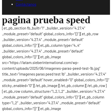
Contáctanos
pagina prueba speed
[et_pb_section fb_built=”1″ _builder_version=”4.27.4″
_module_preset=”default” global_colors_info=”{}”][et_pb_row
_builder_version=”4.27.4″ _module_preset=”default”
global_colors_info=”{}”][et_pb_column type=”4_4″
_builder_version=”4.27.4″ _module_preset=”default”
global_colors_info=”{}”][et_pb_image
src=”https://latam.sieberinternational.com/wp-
content/uploads/2025/06/imagenes-paras-peed-test-1b.jpg”
title_text=”imagenes paras peed test 1b” _builder_version=”4.27.4″
_module_preset=”default” hover_enabled=”0″ global_colors_info=”{}”
sticky_enabled=”0″][/et_pb_image][/et_pb_column][/et_pb_row]
[et_pb_row column_structure=”1_2,1_2″ _builder_version=”4.27.4″
_module_preset=”default” global_colors_info=”{}”][et_pb_column
type=”1_2″ _builder_version=”4.27.4″ _module_preset=”default”
global_colors_info=”{}”][et_pb_image