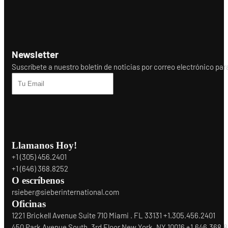
Newsletter
Suscríbete a nuestro boletín de noticias por correo electrónico para r
Llamanos Hoy!
+1 (305) 456.2401
+1 (646) 368.8252
O escríbenos
rsieber@sieberinternational.com
Oficinas
1221 Brickell Avenue Suite 710 Miami . FL 33131 +1.305.456.2401
450 Park Avenue South, 3rd Floor New York, NY 10016 +1.646.368.