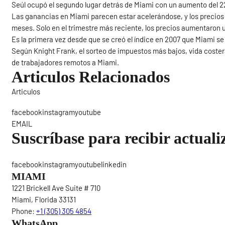
Seúl ocupó el segundo lugar detrás de Miami con un aumento del 
Las ganancias en Miami parecen estar acelerándose, y los precios
meses. Solo en el trimestre más reciente, los precios aumentaron u
Es la primera vez desde que se creó el índice en 2007 que Miami se 
Según Knight Frank, el sorteo de impuestos más bajos, vida coste
de trabajadores remotos a Miami.
Articulos Relacionados
Articulos
Sigue
facebookinstagramyoutube
EMAIL
Suscríbase para recibir actuali
facebookinstagramyoutubelinkedin
MIAMI
1221 Brickell Ave Suite # 710
Miami, Florida 33131
Phone:
+1 (305) 305 4854
WhatsApp