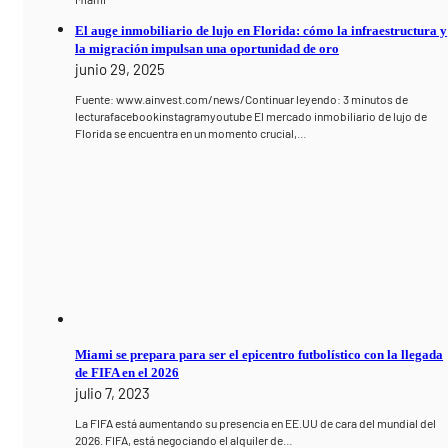
El auge inmobiliario de lujo en Florida: cómo la infraestructura y
la migración impulsan una oportunidad de oro
junio 29, 2025
Fuente: www.ainvest.com/news/Continuar leyendo: 3 minutos de
lecturafacebookinstagramyoutube El mercado inmobiliario de lujo de
Florida se encuentra en un momento crucial,…
Miami se prepara para ser el epicentro futbolístico con la llegada
de FIFA en el 2026
julio 7, 2023
La FIFA está aumentando su presencia en EE.UU de cara del mundial del
2026. FIFA, está negociando el alquiler de…