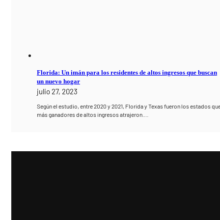
Florida: Un imán para los residentes de altos ingresos que buscan
un nuevo hogar
julio 27, 2023
Según el estudio, entre 2020 y 2021, Florida y Texas fueron los estados qu
más ganadores de altos ingresos atrajeron.…