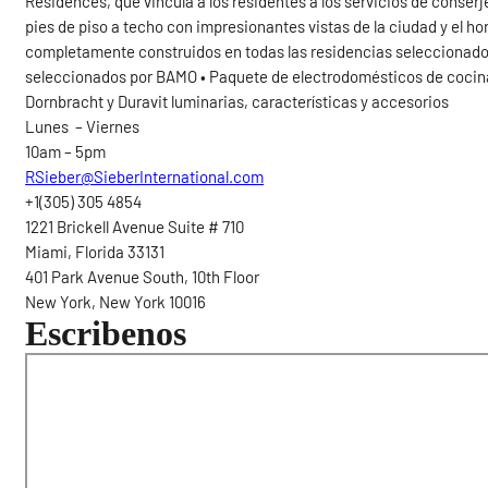
Residences, que vincula a los residentes a los servicios de conserj
pies de piso a techo con impresionantes vistas de la ciudad y el ho
completamente construidos en todas las residencias seleccionad
seleccionados por BAMO • Paquete de electrodomésticos de cocin
Dornbracht y Duravit luminarias, características y accesorios
Lunes – Viernes
10am – 5pm
RSieber@SieberInternational.com
+1(305) 305 4854
1221 Brickell Avenue Suite # 710
Miami, Florida 33131
401 Park Avenue South, 10th Floor
New York, New York 10016
Escribenos