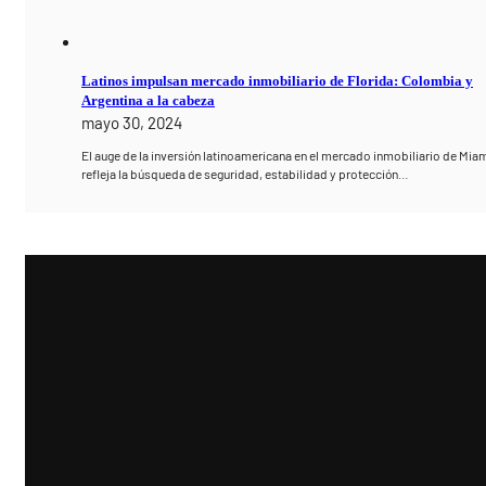
Latinos impulsan mercado inmobiliario de Florida: Colombia y
Argentina a la cabeza
mayo 30, 2024
El auge de la inversión latinoamericana en el mercado inmobiliario de Mia
refleja la búsqueda de seguridad, estabilidad y protección…