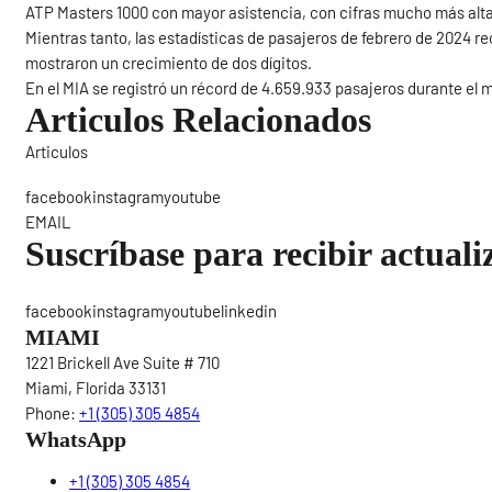
ATP Masters 1000 con mayor asistencia, con cifras mucho más alt
Mientras tanto, las estadísticas de pasajeros de febrero de 2024 r
mostraron un crecimiento de dos dígitos.
En el MIA se registró un récord de 4.659.933 pasajeros durante el
Articulos Relacionados
Articulos
Sigue
facebookinstagramyoutube
EMAIL
Suscríbase para recibir actuali
facebookinstagramyoutubelinkedin
MIAMI
1221 Brickell Ave Suite # 710
Miami, Florida 33131
Phone:
+1 (305) 305 4854
WhatsApp
+1 (305) 305 4854