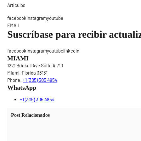
Articulos
Sigue
facebookinstagramyoutube
EMAIL
Suscríbase para recibir actuali
facebookinstagramyoutubelinkedin
MIAMI
1221 Brickell Ave Suite # 710
Miami, Florida 33131
Phone:
+1 (305) 305 4854
WhatsApp
+1 (305) 305 4854
Post Relacionados