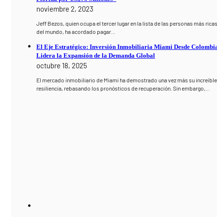
noviembre 2, 2023
Jeff Bezos, quien ocupa el tercer lugar en la lista de las personas más rica
del mundo, ha acordado pagar…
El Eje Estratégico: Inversión Inmobiliaria Miami Desde Colombi
Lidera la Expansión de la Demanda Global
octubre 18, 2025
El mercado inmobiliario de Miami ha demostrado una vez más su increíbl
resiliencia, rebasando los pronósticos de recuperación. Sin embargo,…