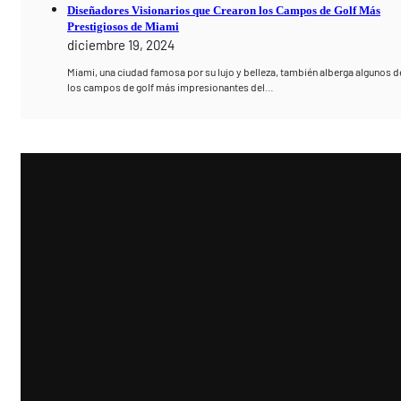
Diseñadores Visionarios que Crearon los Campos de Golf Más
Prestigiosos de Miami
diciembre 19, 2024
Miami, una ciudad famosa por su lujo y belleza, también alberga algunos d
los campos de golf más impresionantes del…