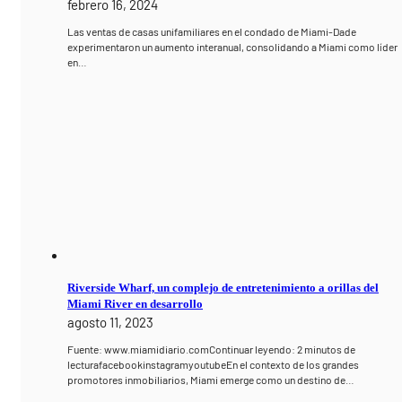
febrero 16, 2024
Las ventas de casas unifamiliares en el condado de Miami-Dade
experimentaron un aumento interanual, consolidando a Miami como líder
en…
Riverside Wharf, un complejo de entretenimiento a orillas del
Miami River en desarrollo
agosto 11, 2023
Fuente: www.miamidiario.comContinuar leyendo: 2 minutos de
lecturafacebookinstagramyoutubeEn el contexto de los grandes
promotores inmobiliarios, Miami emerge como un destino de…