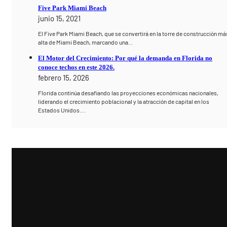
Five Park Miami Beach
junio 15, 2021
El Five Park Miami Beach, que se convertirá en la torre de construcción má
alta de Miami Beach, marcando una…
El Motor del Crecimiento: Por qué la demanda en Florida no
conoce techos en este 2026.
febrero 15, 2026
Florida continúa desafiando las proyecciones económicas nacionales,
liderando el crecimiento poblacional y la atracción de capital en los
Estados Unidos.…