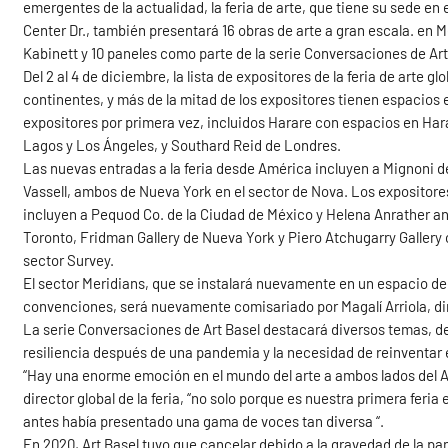
emergentes de la actualidad, la feria de arte, que tiene su sede 
Center Dr., también presentará 16 obras de arte a gran escala. en
Kabinett y 10 paneles como parte de la serie Conversaciones de Art
Del 2 al 4 de diciembre, la lista de expositores de la feria de arte g
continentes, y más de la mitad de los expositores tienen espacios 
expositores por primera vez, incluidos Harare con espacios en Harar
Lagos y Los Ángeles, y Southard Reid de Londres.
Las nuevas entradas a la feria desde América incluyen a Mignoni d
Vassell, ambos de Nueva York en el sector de Nova. Los expositore
incluyen a Pequod Co. de la Ciudad de México y Helena Anrather a
Toronto, Fridman Gallery de Nueva York y Piero Atchugarry Gallery
sector Survey.
El sector Meridians, que se instalará nuevamente en un espacio ded
convenciones, será nuevamente comisariado por Magalí Arriola, d
La serie Conversaciones de Art Basel destacará diversos temas, d
resiliencia después de una pandemia y la necesidad de reinventar 
“Hay una enorme emoción en el mundo del arte a ambos lados del At
director global de la feria, “no solo porque es nuestra primera feri
antes había presentado una gama de voces tan diversa “.
En 2020, Art Basel tuvo que cancelar debido a la gravedad de la pa