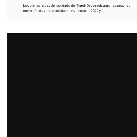
Los bienes raíces del condado de Miami-Dade registraron su segundo
mejor año de ventas totales de viviendas en 2022 y…