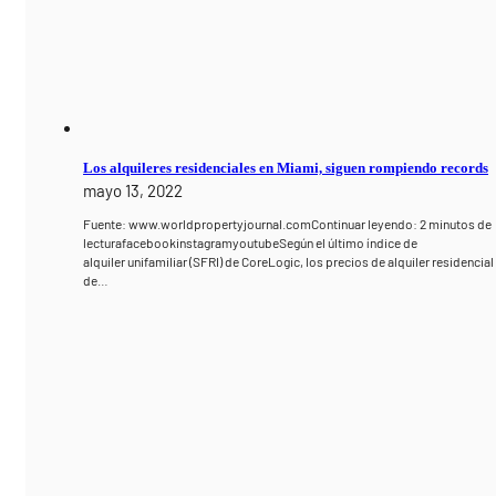
Los alquileres residenciales en Miami, siguen rompiendo records
mayo 13, 2022
Fuente: www.worldpropertyjournal.comContinuar leyendo: 2 minutos de
lecturafacebookinstagramyoutubeSegún el último índice de
alquiler unifamiliar (SFRI) de CoreLogic, los precios de alquiler residencial
de…