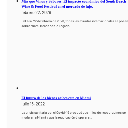
Más que Vinos y Sabores: El impacto económico del South Beach
Wine & Food Festival en el mercado de lujo.
febrero 22, 2026
Del 19 al 22 de febrero de 2026, todas las miradas internacionales se posa
sobre Miami Beach con la llegada…
El futuro de los bienes raíces esta en Miami
julio 16, 2022
La crisis sanitaria por el Covid-19 provocó que miles de neoyorquinos se
mudaran a Miami y que la reubicación disparara…