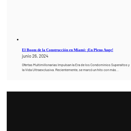
El Boom de la Construcción en Miami: ¡En Pleno Auge!
junio 26, 2024
Ofertas Multimillonarias Impulsan la Era de los Condominios Superaltos y
la Vida Ultraexclusiva. Recientemente, se marcó un hito con más…