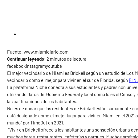
Fuente: www.miamidiario.com
Continuar leyendo:
2 minutos de lectura
facebookinstagramyoutube
El mejor vecindario de Miami es Brickell según un estudio de Los 
vecindario como el mejor para vivir en el sur de Florida, según
El N
La plataforma Niche conecta a sus estudiantes y padres con unive
utilizando datos del Gobierno Federal y local como lo es el Censo y
las calificaciones de los habitantes.
No es de dudar que los residentes de Brickell están sumamente en
está designado como el mejor lugar para vivir en Miami en el 2021
mundo” por TimeOut en 2021.
“Vivir en Brickell ofrece a los habitantes una sensación urbana den
muchos bares, restaurantes, cafeterías y parques. Muchos profesion