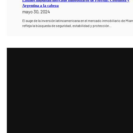
Latinos impulsan mercado inmobiliario de Florida: Colombia y
Argentina a la cabeza
mayo 30, 2024
El auge de la inversión latinoamericana en el mercado inmobiliario de Mia
refleja la búsqueda de seguridad, estabilidad y protección…