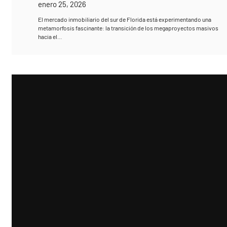
enero 25, 2026
El mercado inmobiliario del sur de Florida está experimentando una
metamorfosis fascinante: la transición de los megaproyectos masivos
hacia el…