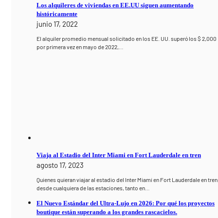
Los alquileres de viviendas en EE.UU siguen aumentando
históricamente
junio 17, 2022
El alquiler promedio mensual solicitado en los EE. UU. superó los $ 2,000
por primera vez en mayo de 2022,…
Viaja al Estadio del Inter Miami en Fort Lauderdale en tren
agosto 17, 2023
Quienes quieran viajar al estadio del Inter Miami en Fort Lauderdale en tren
desde cualquiera de las estaciones, tanto en…
El Nuevo Estándar del Ultra-Lujo en 2026: Por qué los proyectos
boutique están superando a los grandes rascacielos.