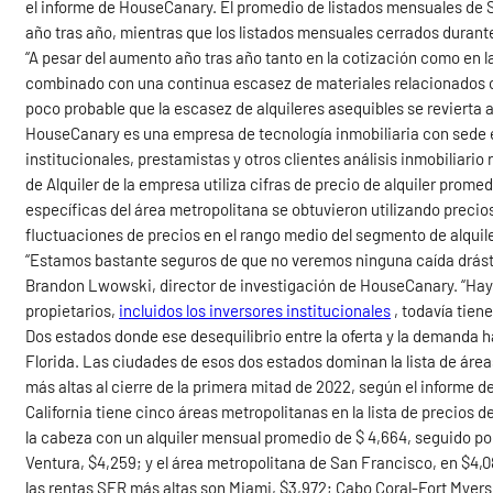
el informe de HouseCanary. El promedio de listados mensuales de S
año tras año, mientras que los listados mensuales cerrados durant
“A pesar del aumento año tras año tanto en la cotización como en l
combinado con una continua escasez de materiales relacionados co
poco probable que la escasez de alquileres asequibles se revierta a
HouseCanary es una empresa de tecnología inmobiliaria con sede 
institucionales, prestamistas y otros clientes análisis inmobiliario
de Alquiler de la empresa utiliza cifras de precio de alquiler prome
específicas del área metropolitana se obtuvieron utilizando precio
fluctuaciones de precios en el rango medio del segmento de alquile
“Estamos bastante seguros de que no veremos ninguna caída drástica
Brandon Lwowski, director de investigación de HouseCanary. “Hay un
propietarios,
incluidos los inversores institucionales
, todavía tien
Dos estados donde ese desequilibrio entre la oferta y la demanda h
Florida. Las ciudades de esos dos estados dominan la lista de ár
más altas al cierre de la primera mitad de 2022, según el informe
California tiene cinco áreas metropolitanas en la lista de precios 
la cabeza con un alquiler mensual promedio de $ 4,664, seguido p
Ventura, $4,259; y el área metropolitana de San Francisco, en $4,08
las rentas SFR más altas son Miami, $3,972; Cabo Coral-Fort Myers