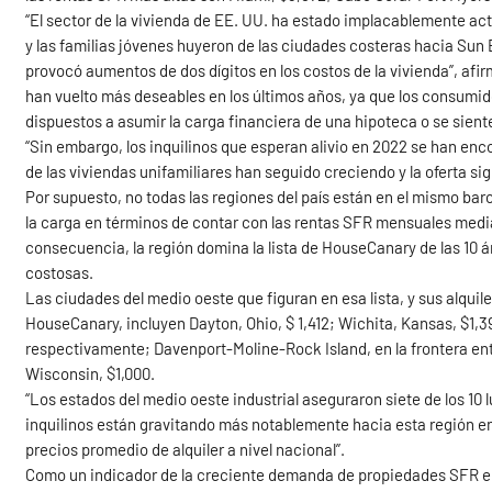
“El sector de la vivienda de EE. UU. ha estado implacablemente act
y las familias jóvenes huyeron de las ciudades costeras hacia Sun 
provocó aumentos de dos dígitos en los costos de la vivienda”, afi
han vuelto más deseables en los últimos años, ya que los consumid
dispuestos a asumir la carga financiera de una hipoteca o se sienten 
“Sin embargo, los inquilinos que esperan alivio en 2022 se han en
de las viviendas unifamiliares han seguido creciendo y la oferta sig
Por supuesto, no todas las regiones del país están en el mismo barc
la carga en términos de contar con las rentas SFR mensuales medi
consecuencia, la región domina la lista de HouseCanary de las 10 
costosas.
Las ciudades del medio oeste que figuran en esa lista, y sus alqui
HouseCanary, incluyen Dayton, Ohio, $ 1,412; Wichita, Kansas, $1,39
respectivamente; Davenport-Moline-Rock Island, en la frontera entre
Wisconsin, $1,000.
“Los estados del medio oeste industrial aseguraron siete de los 10 l
inquilinos están gravitando más notablemente hacia esta región 
precios promedio de alquiler a nivel nacional”.
Como un indicador de la creciente demanda de propiedades SFR en 