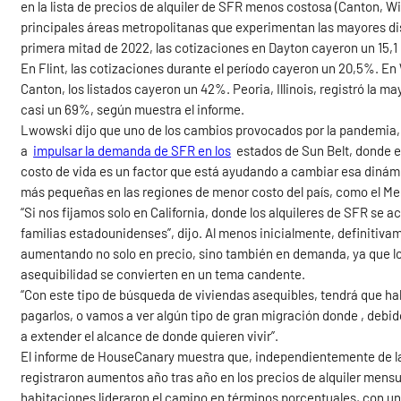
en la lista de precios de alquiler de SFR menos costosa (Canton, Wich
principales áreas metropolitanas que experimentan las mayores dis
primera mitad de 2022, las cotizaciones en Dayton cayeron un 15,1
En Flint, las cotizaciones durante el período cayeron un 20,5%. En
Canton, los listados cayeron un 42%. Peoria, Illinois, registró la 
casi un 69%, según muestra el informe.
Lwowski dijo que uno de los cambios provocados por la pandemia, 
a
impulsar
la demanda de SFR en los
estados de Sun Belt, donde el
costo de vida es un factor que está ayudando a cambiar esa dinám
más pequeñas en las regiones de menor costo del país, como el Me
“Si nos fijamos solo en California, donde los alquileres de SFR se
familias estadounidenses”, dijo. Al menos inicialmente, definiti
aumentando no solo en precio, sino también en demanda, ya que los
asequibilidad se convierten en un tema candente.
“Con este tipo de búsqueda de viviendas asequibles, tendrá que ha
pagarlos, o vamos a ver algún tipo de gran migración donde , debid
a extender el alcance de donde quieren vivir”.
El informe de HouseCanary muestra que, independientemente de la c
registraron aumentos año tras año en los precios de alquiler mensu
habitaciones lideraron el camino en términos porcentuales, con un