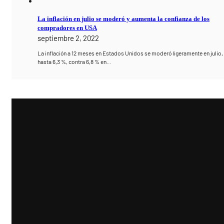
La inflación en julio se moderó y aumenta la confianza de los
compradores en USA
septiembre 2, 2022
La inflación a 12 meses en Estados Unidos se moderó ligeramente en julio,
hasta 6,3 %, contra 6,8 % en…