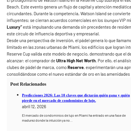
El protagonismo de Watson Island en la Reserve Cup subraya el val
Beach. Este evento genera un flujo de capital y atención mediátic
circundantes. Durante la competencia, Watson Island se convierte 
influyentes; se cierran acuerdos comerciales en los
lounges
VIP mi
Luxury”
está impulsando una demanda sin precedentes de residenc
este círculo de influencia deportiva y empresarial.
Desde una perspectiva de inversión, el pádel genera lo que llamam
limitado en las zonas urbanas de Miami, los edificios que logran in
Reserve Cup valida este modelo de negocio, demostrando que el depo
alcanzar: el comprador de
Ultra High Net Worth
. Por ello, el anál
clubes de pádel de marca, como
Reserve
, experimentarán una apr
consolidándose como el nuevo estándar de oro en las amenidades d
Post Relacionados
Predicciones 2026: Las 10 claves que dictarán quién gana y quién
pierde en el mercado de condominios de lujo.
abril 12, 2026
El mercado de condominios de lujo en Miami ha entrado en una fase de
madurez donde la intuición ya no…