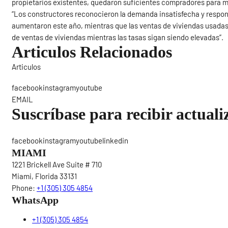
propietarios existentes, quedaron suficientes compradores para 
“Los constructores reconocieron la demanda insatisfecha y respon
aumentaron este año, mientras que las ventas de viviendas usadas
de ventas de viviendas mientras las tasas sigan siendo elevadas”.
Articulos Relacionados
Articulos
Sigue
facebookinstagramyoutube
EMAIL
Suscríbase para recibir actuali
facebookinstagramyoutubelinkedin
MIAMI
1221 Brickell Ave Suite # 710
Miami, Florida 33131
Phone:
+1 (305) 305 4854
WhatsApp
+1 (305) 305 4854