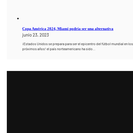
Copa América 2024, Miami podría ser una alternativa
junio 23, 2023
¡Estados Unidos se prepara para ser el epicentro del fútbol mundial en lo
próximos años! el país norteamericano ha sido…