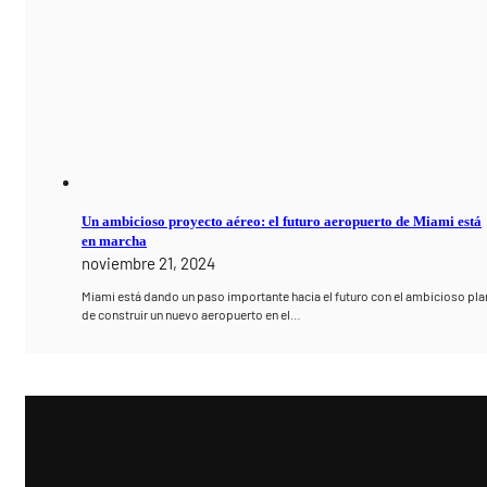
Un ambicioso proyecto aéreo: el futuro aeropuerto de Miami está
en marcha
noviembre 21, 2024
Miami está dando un paso importante hacia el futuro con el ambicioso pla
de construir un nuevo aeropuerto en el…