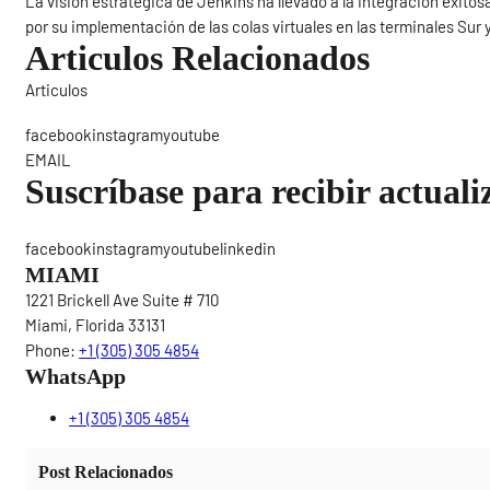
La visión estratégica de Jenkins ha llevado a la integración exit
por su implementación de las colas virtuales en las terminales Sur 
Articulos Relacionados
Articulos
Sigue
facebookinstagramyoutube
EMAIL
Suscríbase para recibir actuali
facebookinstagramyoutubelinkedin
MIAMI
1221 Brickell Ave Suite # 710
Miami, Florida 33131
Phone:
+1 (305) 305 4854
WhatsApp
+1 (305) 305 4854
Post Relacionados