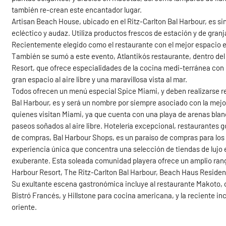
también re-crean este encantador lugar.
Artisan Beach House, ubicado en el Ritz-Carlton Bal Harbour, es si
ecléctico y audaz. Utiliza productos frescos de estación y de gra
Recientemente elegido como el restaurante con el mejor espacio ext
También se sumó a este evento, Atlantikós restaurante, dentro del 
Resort, que ofrece especialidades de la cocina medi-terránea con 
gran espacio al aire libre y una maravillosa vista al mar.
Todos ofrecen un menú especial Spice Miami, y deben realizarse 
Bal Harbour, es y será un nombre por siempre asociado con la mejo
quienes visitan Miami, ya que cuenta con una playa de arenas bla
paseos soñados al aire libre. Hotelería excepcional, restaurantes
de compras, Bal Harbour Shops, es un paraíso de compras para los fa
experiencia única que concentra una selección de tiendas de lujo 
exuberante. Esta soleada comunidad playera ofrece un amplio rango 
Harbour Resort, The Ritz-Carlton Bal Harbour, Beach Haus Residen
Su exultante escena gastronómica incluye al restaurante Makoto, 
Bistró Francés, y Hillstone para cocina americana, y la reciente 
oriente.