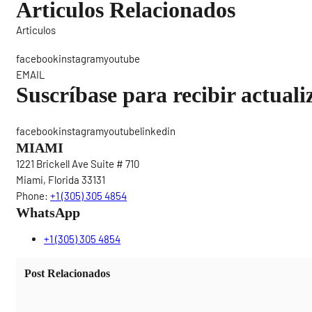
Articulos Relacionados
Articulos
Sigue
facebookinstagramyoutube
EMAIL
Suscríbase para recibir actuali
facebookinstagramyoutubelinkedin
MIAMI
1221 Brickell Ave Suite # 710
Miami, Florida 33131
Phone:
+1 (305) 305 4854
WhatsApp
+1 (305) 305 4854
Post Relacionados