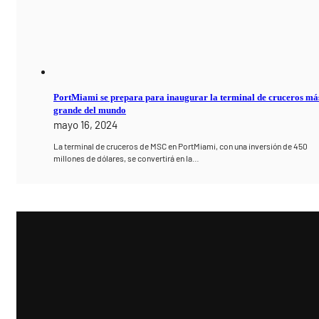
PortMiami se prepara para inaugurar la terminal de cruceros má
grande del mundo
mayo 16, 2024
La terminal de cruceros de MSC en PortMiami, con una inversión de 450
millones de dólares, se convertirá en la…