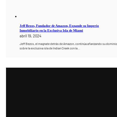
Jeff Bezos, Fundador de Amazon, Expande su Imperio
Inmobiliario en la Exclusiva Isla de Miami
abril 19, 2024
Jeff Bezos, el magnate detrás de Amazon, continúa afianzando su domini
sobre la exclusiva isla de Indian Creek con la…