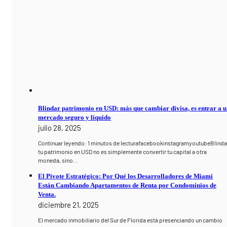
Blindar patrimonio en USD: más que cambiar divisa, es entrar a 
mercado seguro y líquido
julio 28, 2025
Continuar leyendo: 1 minutos de lecturafacebookinstagramyoutubeBlinda
tu patrimonio en USD no es simplemente convertir tu capital a otra
moneda, sino…
El Pivote Estratégico: Por Qué los Desarrolladores de Miami
Están Cambiando Apartamentos de Renta por Condominios de
Venta.
diciembre 21, 2025
El mercado inmobiliario del Sur de Florida está presenciando un cambio