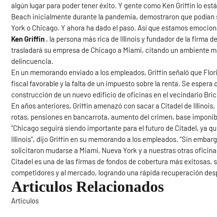
algún lugar para poder tener éxito. Y gente como Ken Griffin lo e
Beach inicialmente durante la pandemia, demostraron que podían 
York o Chicago. Y ahora ha dado el paso. Así que estamos emocionad
Ken Griffin
, la persona más rica de Illinois y fundador de la firma d
trasladará su empresa de Chicago a Miami, citando un ambiente má
delincuencia.
En un memorando enviado a los empleados, Griffin señaló que Flori
fiscal favorable y la falta de un impuesto sobre la renta. Se esper
construcción de un nuevo edificio de oficinas en el vecindario Bric
En años anteriores, Griffin amenazó con sacar a Citadel de Illinoi
rotas, pensiones en bancarrota, aumento del crimen, base imponibl
“Chicago seguirá siendo importante para el futuro de Citadel, ya 
Illinois”, dijo Griffin en su memorando a los empleados. “Sin emb
solicitaron mudarse a Miami, Nueva York y a nuestras otras oficina
Citadel es una de las firmas de fondos de cobertura más exitosas, s
competidores y al mercado, logrando una rápida recuperación desp
Articulos Relacionados
Articulos
Sigue