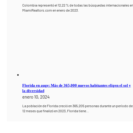
Colombia representó el 12,22 % de todas las búsquedas internacionales e
MiamiRealtors.com en enero de 2023.
Florida en auge: Más de 365,000 nuevos habitantes eligen el sol y
la diversidad
enero 10, 2024
La población de Florida creció en 365,205 personas durante un período de
12 meses que finalizó en 2023, Florida tiene…