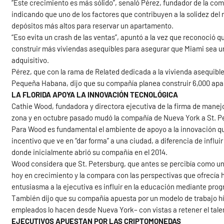
“Este crecimiento es más sólido”, senaló Pérez, fundador de la co
indicando que uno de los factores que contribuyen a la solidez d
depósitos más altos para reservar un apartamento.
“Eso evita un crash de las ventas”, apuntó a la vez que reconoció q
construir más viviendas asequibles para asegurar que Miami sea u
adquisitivo.
Pérez, que con la rama de Related dedicada a la vivienda asequible
Pequeña Habana, dijo que su compañía planea construir 6,000 apa
LA FLORIDA APOYA LA INNOVACIÓN TECNOLÓGICA
Cathie Wood, fundadora y directora ejecutiva de la firma de mane
zona y en octubre pasado mudó la compañía de Nueva York a St. P
Para Wood es fundamental el ambiente de apoyo a la innovación qu
incentivo que ve en “dar forma” a una ciudad, a diferencia de inf
donde inicialmente abrió su compañía en el 2014.
Wood considera que St. Petersburg, que antes se percibía como una 
hoy en crecimiento y la compara con las perspectivas que ofrecía 
entusiasma a la ejecutiva es influir en la educación mediante pro
También dijo que su compañía apuesta por un modelo de trabajo híb
empleados lo hacen desde Nueva York– con vistas a retener el tale
EJECUTIVOS APUESTAN POR LAS CRIPTOMONEDAS