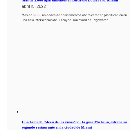
Mas de 3,000 apartamentos en Biscayne Boulevard, Miami
abril 15, 2022
Más de 3,000 unidades de apartamentos ahora están en planificación en
una sola intersección de Biscayne Boulevard en Edgewater.
El aclamado ‘Messi de los vinos’ por la guía Michelin, estrena su
segundo restaurante en la ciudad de Miami