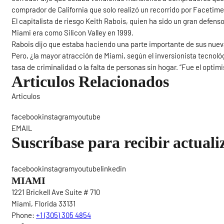
comprador de California que solo realizó un recorrido por Facetime
El capitalista de riesgo Keith Rabois, quien ha sido un gran defen
Miami era como Silicon Valley en 1999.
Rabois dijo que estaba haciendo una parte importante de sus nuev
Pero, ¿la mayor atracción de Miami, según el inversionista tecnoló
tasa de criminalidad o la falta de personas sin hogar. “Fue el optim
Articulos Relacionados
Articulos
Sigue
facebookinstagramyoutube
EMAIL
Suscríbase para recibir actuali
facebookinstagramyoutubelinkedin
MIAMI
1221 Brickell Ave Suite # 710
Miami, Florida 33131
Phone:
+1 (305) 305 4854