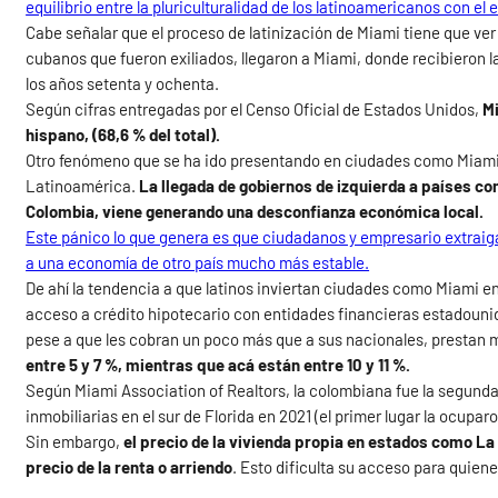
equilibrio entre la pluriculturalidad de los latinoamericanos con el
Cabe señalar que el proceso de latinización de Miami tiene que ve
cubanos que fueron exiliados, llegaron a Miami, donde recibieron l
los años setenta y ochenta.
Según cifras entregadas por el Censo Oficial de Estados Unidos,
Mi
hispano, (68,6 % del total).
Otro fenómeno que se ha ido presentando en ciudades como Miami e
Latinoamérica.
La llegada de gobiernos de izquierda a países co
Colombia, viene generando una desconfianza económica local.
Este pánico lo que genera es que ciudadanos y empresario extraiga
a una economía de otro país mucho más estable.
De ahí la tendencia a que latinos inviertan ciudades como Miami 
acceso a crédito hipotecario con entidades financieras estadounid
pese a que les cobran un poco más que a sus nacionales, prestan
entre 5 y 7 %, mientras que acá están entre 10 y 11 %.
Según
Miami Association of Realtors, la colombiana fue la segun
inmobiliarias en el sur de Florida en 2021 (el primer lugar la ocuparo
Sin embargo,
el precio de la vivienda propia en estados como La
precio de la renta o arriendo
. Esto dificulta su acceso para quie