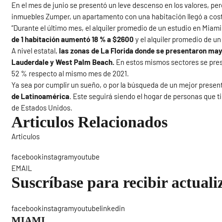
En el mes de junio se presentó un leve descenso en los valores, per
inmuebles Zumper, un apartamento con una habitación llegó a costa
“Durante el último mes, el alquiler promedio de un estudio en Miam
de 1 habitación aumentó 18 % a $2600
y el alquiler promedio de 
A nivel estatal,
las zonas de La Florida donde se presentaron mayo
Lauderdale y West Palm Beach.
En estos mismos sectores se pres
52 % respecto al mismo mes de 2021.
Ya sea por cumplir un sueño, o por la búsqueda de un mejor presen
de Latinoamérica
. Este seguirá siendo el hogar de personas que t
de Estados Unidos.
Articulos Relacionados
Articulos
Sigue
facebookinstagramyoutube
EMAIL
Suscríbase para recibir actuali
facebookinstagramyoutubelinkedin
MIAMI