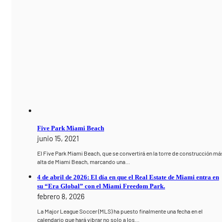
Five Park Miami Beach
junio 15, 2021
El Five Park Miami Beach, que se convertirá en la torre de construcción má
alta de Miami Beach, marcando una…
4 de abril de 2026: El día en que el Real Estate de Miami entra en
su “Era Global” con el Miami Freedom Park.
febrero 8, 2026
La Major League Soccer (MLS) ha puesto finalmente una fecha en el
calendario que hará vibrar no solo a los…