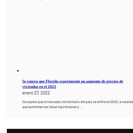
Se espera que Florida experimente un aumento de precios de
viviendas en el 2022
enero 27, 2022
Se espera que el mercado inmobiliario del país se enfríe en 2022, a medid
que aumentan las tasas hipotecarias y…