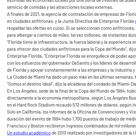
estimular las economías locales por una suma de millones de dólare
servicio de comidas y las atracciones locales externas.
A finales de 2021, la agencia de contratación de empresas de Flori
en ciudades anfitrionas, y la Junta Directiva de Enterprise Florida
respaldar las ofertas en curso. Si se seleccionan como anfitriones,
para albergar a cientos de miles, tal vez millones, de visitantes d
“Florida tiene la infraestructura, la fuerza laboral y la experiencia
para ofrecer dos ciudades anfitrionas para la Copa del Mundo”, dij
Enterprise Florida. “Enterprise Florida se enorgullece de poder ap
con los esfuerzos del gobernador DeSantis y los líderes de desarr
de Florida y apoyar constantemente a las empresas y la industria y
La Ciudad de Miami ha dado un paso más en las últimas semanas, ha
“Somos el destino ideal”, dijo la alcaldesa del condado de Miami-D
En Los Ángeles, sede de la final de la Copa del Mundo de 1994, hu
directamente a la economía metropolitana, según Los Ángeles Bus
en el Hard Rock Stadium recaudó 572 millones de dólares, según 
Solo en California, los informes de la Oficina de Convenciones y V
duración del evento de 1994 hubo 1.700 puestos de trabajo de medi
Francisco y Boston recibieron ingresos combinados de mil millones
Un estudio académico
de 2013 realizado por investigadores de la U