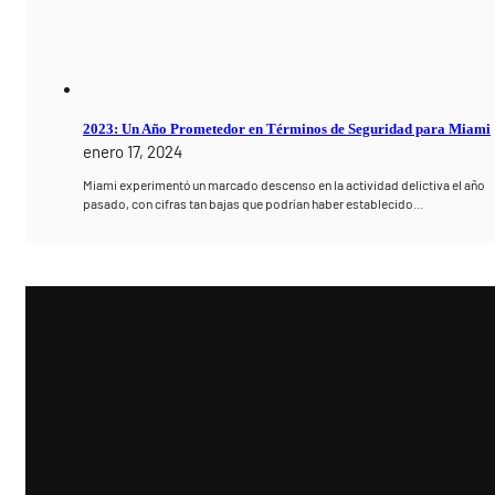
2023: Un Año Prometedor en Términos de Seguridad para Miami
enero 17, 2024
Miami experimentó un marcado descenso en la actividad delictiva el año
pasado, con cifras tan bajas que podrían haber establecido…