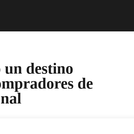
 un destino
compradores de
onal