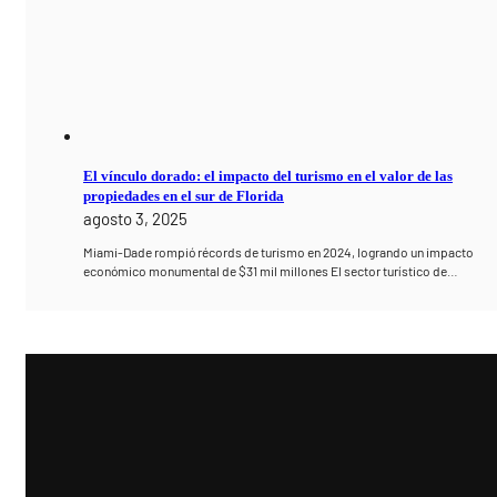
El vínculo dorado: el impacto del turismo en el valor de las
propiedades en el sur de Florida
agosto 3, 2025
Miami-Dade rompió récords de turismo en 2024, logrando un impacto
económico monumental de $31 mil millones El sector turístico de…