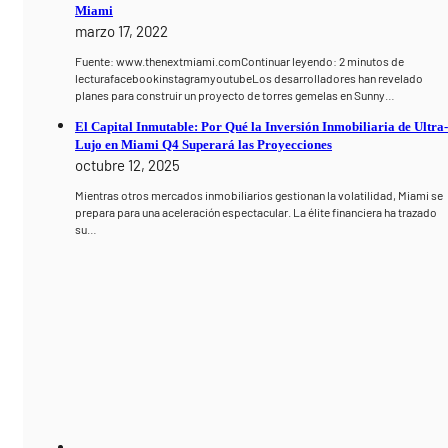
Miami
marzo 17, 2022
Fuente: www.thenextmiami.comContinuar leyendo: 2 minutos de
lecturafacebookinstagramyoutubeLos desarrolladores han revelado
planes para construir un proyecto de torres gemelas en Sunny…
El Capital Inmutable: Por Qué la Inversión Inmobiliaria de Ultra
Lujo en Miami Q4 Superará las Proyecciones
octubre 12, 2025
Mientras otros mercados inmobiliarios gestionan la volatilidad, Miami se
prepara para una aceleración espectacular. La élite financiera ha trazado
su…