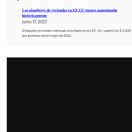
Los alquileres de viviendas en EE.UU siguen aumentando
históricamente
junio 17, 2022
El alquiler promedio mensual solicitado en los EE. UU. superó los $ 2,000
por primera vez en mayo de 2022,…