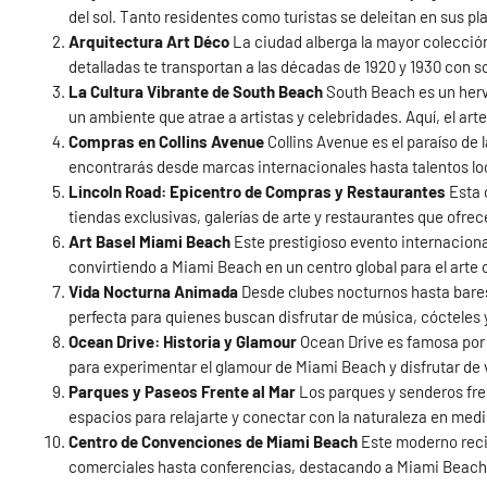
del sol. Tanto residentes como turistas se deleitan en sus pl
Arquitectura Art Déco
La ciudad alberga la mayor colección 
detalladas te transportan a las décadas de 1920 y 1930 con so
La Cultura Vibrante de South Beach
South Beach es un hervi
un ambiente que atrae a artistas y celebridades. Aquí, el art
Compras en Collins Avenue
Collins Avenue es el paraíso de 
encontrarás desde marcas internacionales hasta talentos l
Lincoln Road: Epicentro de Compras y Restaurantes
Esta 
tiendas exclusivas, galerías de arte y restaurantes que ofre
Art Basel Miami Beach
Este prestigioso evento internacional
convirtiendo a Miami Beach en un centro global para el art
Vida Nocturna Animada
Desde clubes nocturnos hasta bares
perfecta para quienes buscan disfrutar de música, cócteles y
Ocean Drive: Historia y Glamour
Ocean Drive es famosa por s
para experimentar el glamour de Miami Beach y disfrutar de 
Parques y Paseos Frente al Mar
Los parques y senderos fren
espacios para relajarte y conectar con la naturaleza en medio
Centro de Convenciones de Miami Beach
Este moderno recin
comerciales hasta conferencias, destacando a Miami Beach c