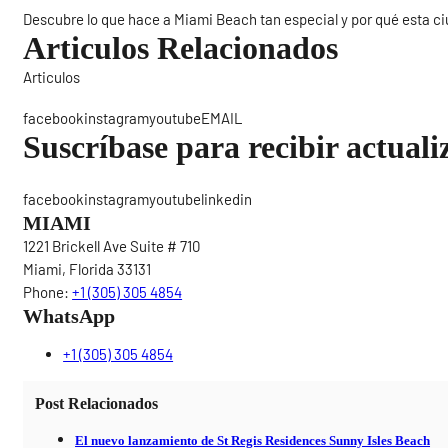
Descubre lo que hace a Miami Beach tan especial y por qué esta c
Articulos Relacionados
Articulos
Sigue
facebookinstagramyoutubeEMAIL
Suscríbase para recibir actuali
facebookinstagramyoutubelinkedin
MIAMI
1221 Brickell Ave Suite # 710
Miami, Florida 33131
Phone:
+1 (305) 305 4854
WhatsApp
+1 (305) 305 4854
Post Relacionados
El nuevo lanzamiento de St Regis Residences Sunny Isles Beach