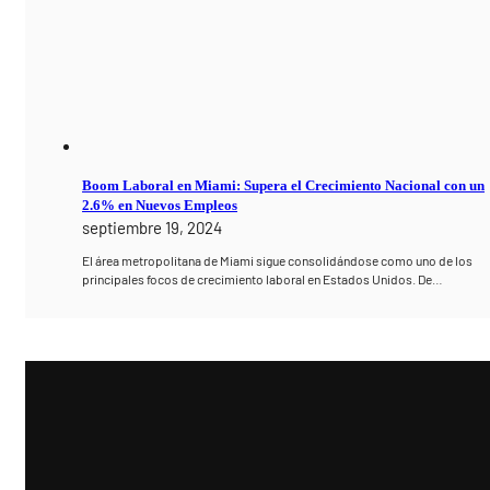
Boom Laboral en Miami: Supera el Crecimiento Nacional con un
2.6% en Nuevos Empleos
septiembre 19, 2024
El área metropolitana de Miami sigue consolidándose como uno de los
principales focos de crecimiento laboral en Estados Unidos. De…