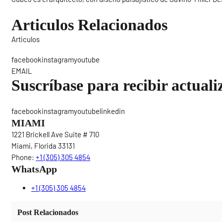
Articulos Relacionados
Articulos
Sigue
facebookinstagramyoutube
EMAIL
Suscríbase para recibir actuali
facebookinstagramyoutubelinkedin
MIAMI
1221 Brickell Ave Suite # 710
Miami, Florida 33131
Phone:
+1 (305) 305 4854
WhatsApp
+1 (305) 305 4854
Post Relacionados