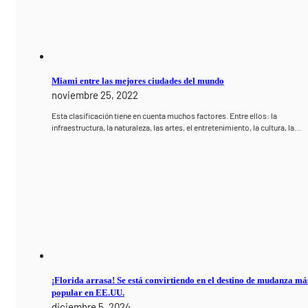
Miami entre las mejores ciudades del mundo
noviembre 25, 2022
Esta clasificación tiene en cuenta muchos factores. Entre ellos: la
infraestructura, la naturaleza, las artes, el entretenimiento, la cultura, la…
¡Florida arrasa! Se está convirtiendo en el destino de mudanza má
popular en EE.UU.
diciembre 5, 2024