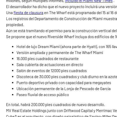
millones, según múltiples informes,
incluido el Miami New Times
.
El desarrollador ha dicho que el nuevo proyecto incluirá una vers
Una
fiesta de clausura
en The Wharf está programada del 15 al 16 
Los registros del Departamento de Construcción de Miami muestran 
propiedad.
Aún se está tramitando el permiso para la construcción vertical de
Se propone que el nuevo Riverside Wharf incluya dos edificios de 1
Hotel de lujo Dream Miami (ahora parte de Hyatt), con 165 lla
Versión ampliada y permanente de The Wharf Miami
16.000 pies cuadrados de restaurante
Sala cubierta de actuaciones en directo
Salón de eventos de 12000 pies cuadrados
Discoteca de 30.000 pies cuadrados y club diurno en la azot
Puerto deportivo privado con capacidad para megayates
Ubicación permanente de la Lonja de Pescado de García
Paseo fluvial de acceso público
En total, habrá 200.000 pies cuadrados de nuevo desarrollo.
MV Real Estate Holdings junto con Driftwood Capital y Merrimac Ve
Cube3 es el arquitecto, con diseño paisajístico de Savino-Miller De