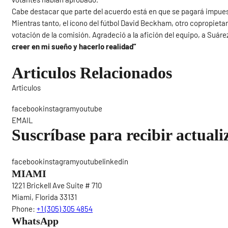
Cabe destacar que parte del acuerdo está en que se pagará impues
Mientras tanto, el ícono del fútbol David Beckham, otro copropietar
votación de la comisión. Agradeció a la afición del equipo, a Suár
creer en mi sueño y hacerlo realidad”
Articulos Relacionados
Articulos
Sigue
facebookinstagramyoutube
EMAIL
Suscríbase para recibir actuali
facebookinstagramyoutubelinkedin
MIAMI
1221 Brickell Ave Suite # 710
Miami, Florida 33131
Phone:
+1 (305) 305 4854
WhatsApp