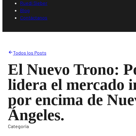
Ruedi Sieber
Blog
Contáctanos
Todos los Posts
El Nuevo Trono: P
lidera el mercado i
por encima de Nue
Ángeles.
Categoria